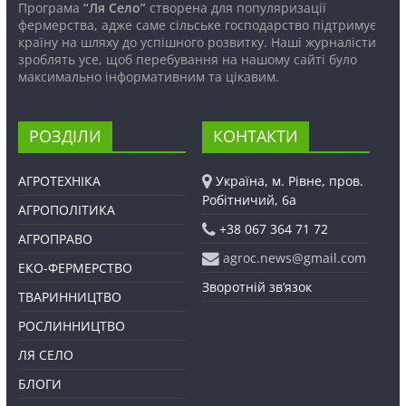
Програма
“Ля Село”
створена для популяризації
фермерства, адже саме сільське господарство підтримує
країну на шляху до успішного розвитку. Наші журналісти
зроблять усе, щоб перебування на нашому сайті було
максимально інформативним та цікавим.
РОЗДІЛИ
КОНТАКТИ
АГРОТЕХНІКА
Україна, м. Рівне, пров.
Робітничий, 6а
АГРОПОЛІТИКА
+38 067 364 71 72
АГРОПРАВО
agroc.news@gmail.com
ЕКО-ФЕРМЕРСТВО
Зворотній зв’язок
ТВАРИННИЦТВО
РОСЛИННИЦТВО
ЛЯ СЕЛО
БЛОГИ