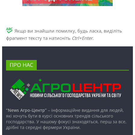
Якщо ви знайшли помилку, будь ласка, виділіть
фрагмент тексту та натисніть
Ctrl+Enter
.
ПРО НАС
“News Агро-Центр”
– інформаційне видання для людей,
які хочуть бути в курсі основних трендів сільського
господарства. У нашому фокусі знаходяться, перш за все,
дрібні та середні фермери України.