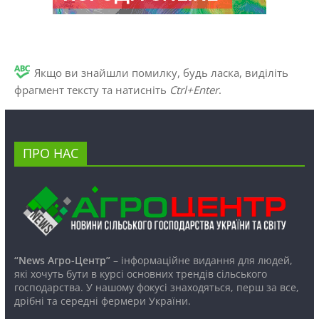
Якщо ви знайшли помилку, будь ласка, виділіть
фрагмент тексту та натисніть
Ctrl+Enter
.
ПРО НАС
“News Агро-Центр”
– інформаційне видання для людей,
які хочуть бути в курсі основних трендів сільського
господарства. У нашому фокусі знаходяться, перш за все,
дрібні та середні фермери України.