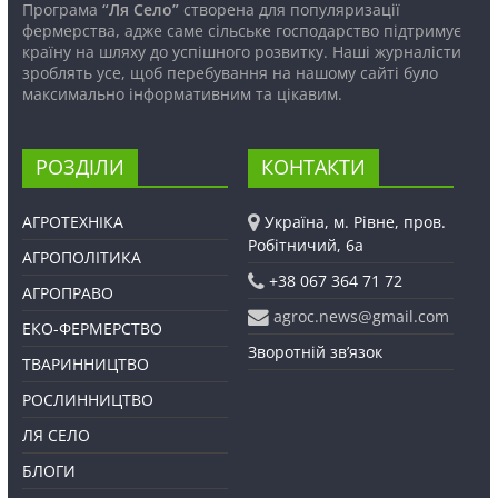
Програма
“Ля Село”
створена для популяризації
фермерства, адже саме сільське господарство підтримує
країну на шляху до успішного розвитку. Наші журналісти
зроблять усе, щоб перебування на нашому сайті було
максимально інформативним та цікавим.
РОЗДІЛИ
КОНТАКТИ
АГРОТЕХНІКА
Україна, м. Рівне, пров.
Робітничий, 6а
АГРОПОЛІТИКА
+38 067 364 71 72
АГРОПРАВО
agroc.news@gmail.com
ЕКО-ФЕРМЕРСТВО
Зворотній зв’язок
ТВАРИННИЦТВО
РОСЛИННИЦТВО
ЛЯ СЕЛО
БЛОГИ