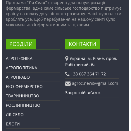
Програма
“Ля Село”
створена для популяризації
фермерства, адже саме сільське господарство підтримує
країну на шляху до успішного розвитку. Наші журналісти
зроблять усе, щоб перебування на нашому сайті було
максимально інформативним та цікавим.
РОЗДІЛИ
КОНТАКТИ
АГРОТЕХНІКА
Україна, м. Рівне, пров.
Робітничий, 6а
АГРОПОЛІТИКА
+38 067 364 71 72
АГРОПРАВО
agroc.news@gmail.com
ЕКО-ФЕРМЕРСТВО
Зворотній зв’язок
ТВАРИННИЦТВО
РОСЛИННИЦТВО
ЛЯ СЕЛО
БЛОГИ