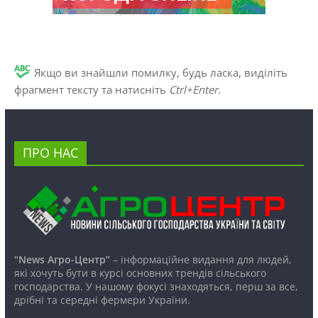
Якщо ви знайшли помилку, будь ласка, виділіть
фрагмент тексту та натисніть
Ctrl+Enter
.
ПРО НАС
“News Агро-Центр”
– інформаційне видання для людей,
які хочуть бути в курсі основних трендів сільського
господарства. У нашому фокусі знаходяться, перш за все,
дрібні та середні фермери України.