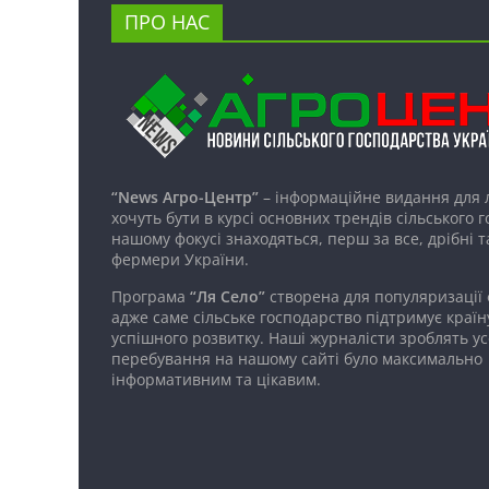
ПРО НАС
“News Агро-Центр”
– інформаційне видання для 
хочуть бути в курсі основних трендів сільського 
нашому фокусі знаходяться, перш за все, дрібні т
фермери України.
Програма
“Ля Село”
створена для популяризації
адже саме сільське господарство підтримує країн
успішного розвитку. Наші журналісти зроблять ус
перебування на нашому сайті було максимально
інформативним та цікавим.