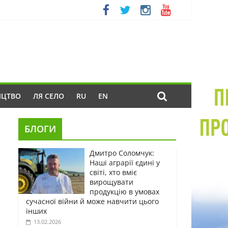
ИЦТВО
ЛЯ СЕЛО
RU
EN
БЛОГИ
Дмитро Соломчук:
Наші аграрії єдині у
світі, хто вміє
вирощувати
продукцію в умовах
сучасної війни й може навчити цього
інших
13.02.2026