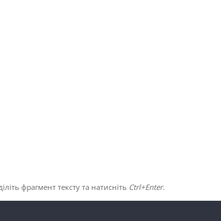
іліть фрагмент тексту та натисніть
Ctrl+Enter
.