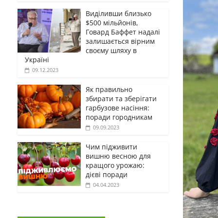
Виділивши близько
$500 мільйонів,
Говард Баффет надалі
залишається вірним
своєму шляху в
Україні
09.12.2023
Як правильно
збирати та зберігати
гарбузове насіння:
поради городникам
09.09.2023
Чим підживити
вишню весною для
кращого урожаю:
дієві поради
04.04.2023