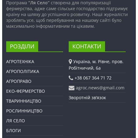
Програма
“Ля Село”
створена для популяризації
фермерства, адже саме сільське господарство підтримує
країну на шляху до успішного розвитку. Наші журналісти
зроблять усе, щоб перебування на нашому сайті було
максимально інформативним та цікавим.
РОЗДІЛИ
КОНТАКТИ
АГРОТЕХНІКА
Україна, м. Рівне, пров.
Робітничий, 6а
АГРОПОЛІТИКА
+38 067 364 71 72
АГРОПРАВО
agroc.news@gmail.com
ЕКО-ФЕРМЕРСТВО
Зворотній зв’язок
ТВАРИННИЦТВО
РОСЛИННИЦТВО
ЛЯ СЕЛО
БЛОГИ