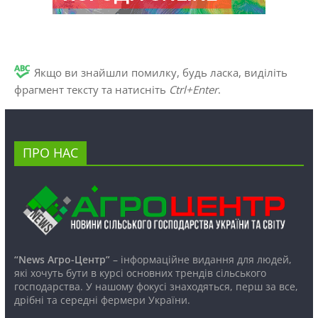
Якщо ви знайшли помилку, будь ласка, виділіть
фрагмент тексту та натисніть
Ctrl+Enter
.
ПРО НАС
“News Агро-Центр”
– інформаційне видання для людей,
які хочуть бути в курсі основних трендів сільського
господарства. У нашому фокусі знаходяться, перш за все,
дрібні та середні фермери України.