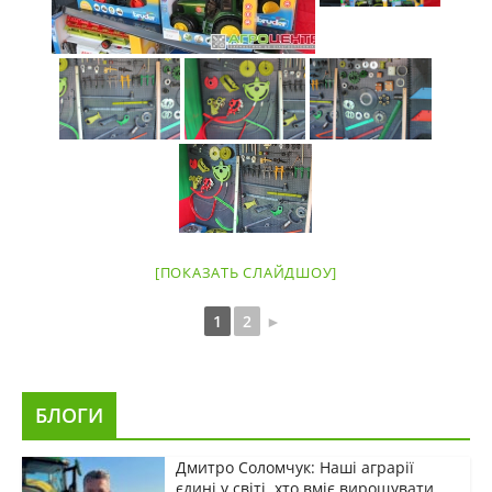
[ПОКАЗАТЬ СЛАЙДШОУ]
1
2
►
БЛОГИ
Дмитро Соломчук: Наші аграрії
єдині у світі, хто вміє вирощувати