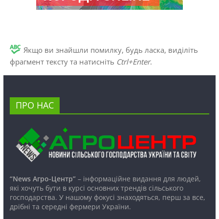
Якщо ви знайшли помилку, будь ласка, виділіть
фрагмент тексту та натисніть
Ctrl+Enter
.
ПРО НАС
“News Агро-Центр”
– інформаційне видання для людей,
які хочуть бути в курсі основних трендів сільського
господарства. У нашому фокусі знаходяться, перш за все,
дрібні та середні фермери України.