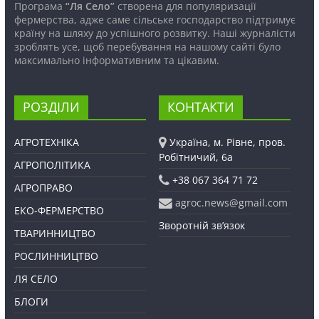
Програма
“Ля Село”
створена для популяризації
фермерства, адже саме сільське господарство підтримує
країну на шляху до успішного розвитку. Наші журналісти
зроблять усе, щоб перебування на нашому сайті було
максимально інформативним та цікавим.
РОЗДІЛИ
КОНТАКТИ
АГРОТЕХНІКА
Україна, м. Рівне, пров.
Робітничий, 6а
АГРОПОЛІТИКА
+38 067 364 71 72
АГРОПРАВО
agroc.news@gmail.com
ЕКО-ФЕРМЕРСТВО
Зворотній зв’язок
ТВАРИННИЦТВО
РОСЛИННИЦТВО
ЛЯ СЕЛО
БЛОГИ