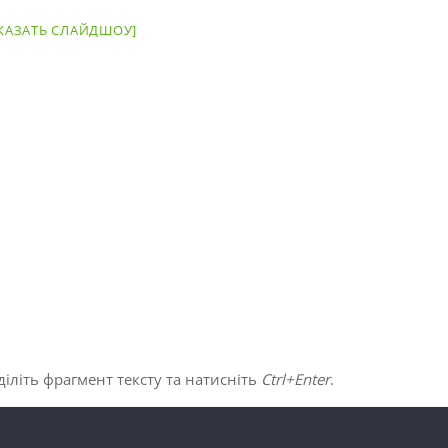
КАЗАТЬ СЛАЙДШОУ]
іліть фрагмент тексту та натисніть
Ctrl+Enter
.