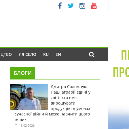
ИЦТВО
ЛЯ СЕЛО
RU
EN
БЛОГИ
Дмитро Соломчук:
Наші аграрії єдині у
світі, хто вміє
вирощувати
продукцію в умовах
сучасної війни й може навчити цього
інших
13.02.2026