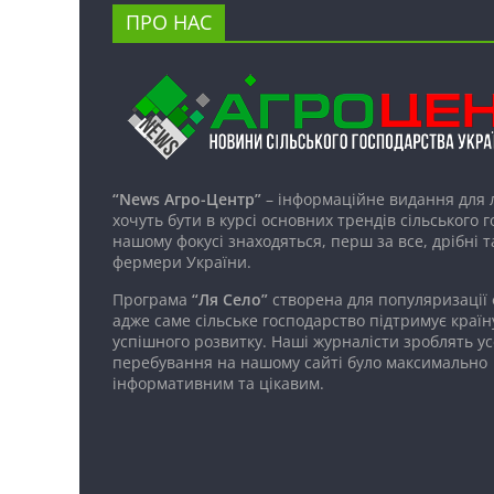
ПРО НАС
“News Агро-Центр”
– інформаційне видання для 
хочуть бути в курсі основних трендів сільського 
нашому фокусі знаходяться, перш за все, дрібні т
фермери України.
Програма
“Ля Село”
створена для популяризації
адже саме сільське господарство підтримує країн
успішного розвитку. Наші журналісти зроблять ус
перебування на нашому сайті було максимально
інформативним та цікавим.