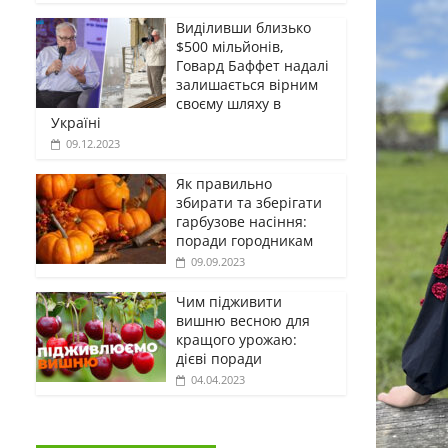
Виділивши близько
$500 мільйонів,
Говард Баффет надалі
залишається вірним
своєму шляху в
Україні
09.12.2023
Як правильно
збирати та зберігати
гарбузове насіння:
поради городникам
09.09.2023
Чим підживити
вишню весною для
кращого урожаю:
дієві поради
04.04.2023