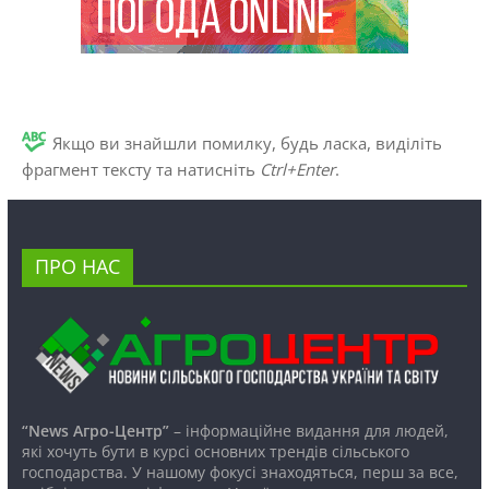
Якщо ви знайшли помилку, будь ласка, виділіть
фрагмент тексту та натисніть
Ctrl+Enter
.
ПРО НАС
“News Агро-Центр”
– інформаційне видання для людей,
які хочуть бути в курсі основних трендів сільського
господарства. У нашому фокусі знаходяться, перш за все,