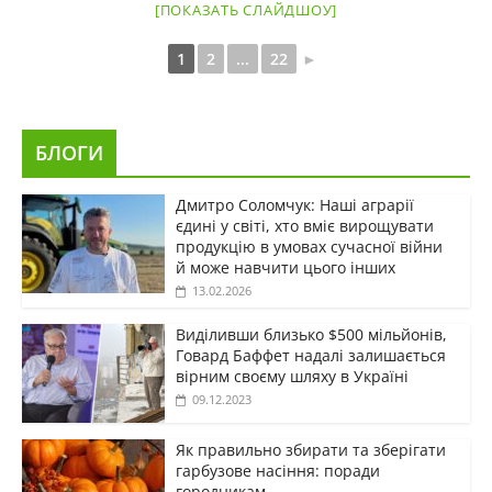
[ПОКАЗАТЬ СЛАЙДШОУ]
1
2
...
22
►
БЛОГИ
Дмитро Соломчук: Наші аграрії
єдині у світі, хто вміє вирощувати
продукцію в умовах сучасної війни
й може навчити цього інших
13.02.2026
Виділивши близько $500 мільйонів,
Говард Баффет надалі залишається
вірним своєму шляху в Україні
09.12.2023
Як правильно збирати та зберігати
гарбузове насіння: поради
городникам