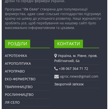
дрібні та середні фермери України.
Програма
“Ля Село”
створена для популяризації
фермерства, адже саме сільське господарство підтримує
країну на шляху до успішного розвитку. Наші журналісти
зроблять усе, щоб перебування на нашому сайті було
максимально інформативним та цікавим.
РОЗДІЛИ
КОНТАКТИ
АГРОТЕХНІКА
Україна, м. Рівне, пров.
Робітничий, 6а
АГРОПОЛІТИКА
+38 067 364 71 72
АГРОПРАВО
agroc.news@gmail.com
ЕКО-ФЕРМЕРСТВО
Зворотній зв’язок
ТВАРИННИЦТВО
РОСЛИННИЦТВО
ЛЯ СЕЛО