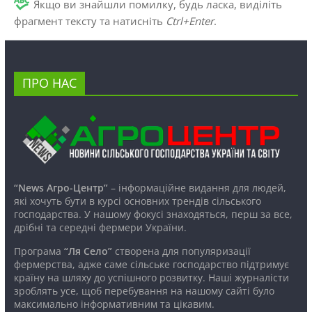
Якщо ви знайшли помилку, будь ласка, виділіть
фрагмент тексту та натисніть
Ctrl+Enter
.
ПРО НАС
“News Агро-Центр”
– інформаційне видання для людей,
які хочуть бути в курсі основних трендів сільського
господарства. У нашому фокусі знаходяться, перш за все,
дрібні та середні фермери України.
Програма
“Ля Село”
створена для популяризації
фермерства, адже саме сільське господарство підтримує
країну на шляху до успішного розвитку. Наші журналісти
зроблять усе, щоб перебування на нашому сайті було
максимально інформативним та цікавим.