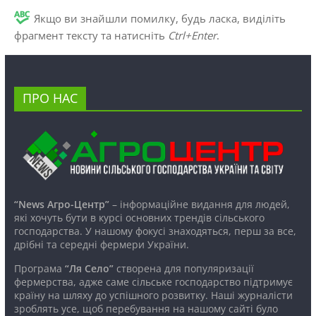
Якщо ви знайшли помилку, будь ласка, виділіть
фрагмент тексту та натисніть
Ctrl+Enter
.
ПРО НАС
“News Агро-Центр”
– інформаційне видання для людей,
які хочуть бути в курсі основних трендів сільського
господарства. У нашому фокусі знаходяться, перш за все,
дрібні та середні фермери України.
Програма
“Ля Село”
створена для популяризації
фермерства, адже саме сільське господарство підтримує
країну на шляху до успішного розвитку. Наші журналісти
зроблять усе, щоб перебування на нашому сайті було