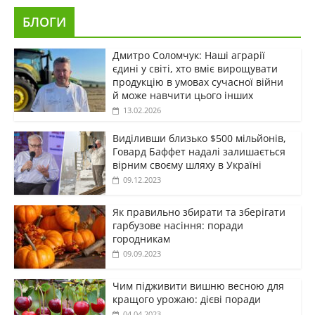
БЛОГИ
Дмитро Соломчук: Наші аграрії
єдині у світі, хто вміє вирощувати
продукцію в умовах сучасної війни
й може навчити цього інших
13.02.2026
Виділивши близько $500 мільйонів,
Говард Баффет надалі залишається
вірним своєму шляху в Україні
09.12.2023
Як правильно збирати та зберігати
гарбузове насіння: поради
городникам
09.09.2023
Чим підживити вишню весною для
кращого урожаю: дієві поради
04.04.2023