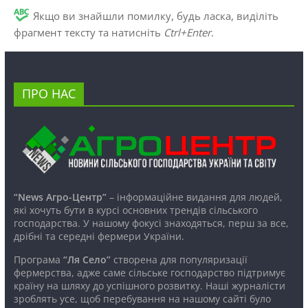
Якщо ви знайшли помилку, будь ласка, виділіть
фрагмент тексту та натисніть
Ctrl+Enter
.
ПРО НАС
“News Агро-Центр”
– інформаційне видання для людей,
які хочуть бути в курсі основних трендів сільського
господарства. У нашому фокусі знаходяться, перш за все,
дрібні та середні фермери України.
Програма
“Ля Село”
створена для популяризації
фермерства, адже саме сільське господарство підтримує
країну на шляху до успішного розвитку. Наші журналісти
зроблять усе, щоб перебування на нашому сайті було