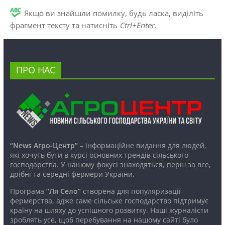
Якщо ви знайшли помилку, будь ласка, виділіть
фрагмент тексту та натисніть
Ctrl+Enter
.
ПРО НАС
“News Агро-Центр”
– інформаційне видання для людей,
які хочуть бути в курсі основних трендів сільського
господарства. У нашому фокусі знаходяться, перш за все,
дрібні та середні фермери України.
Програма
“Ля Село”
створена для популяризації
фермерства, адже саме сільське господарство підтримує
країну на шляху до успішного розвитку. Наші журналісти
зроблять усе, щоб перебування на нашому сайті було