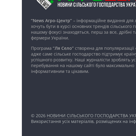
“News Агро-Центр”
– інформаційне видання для 
хочуть бути в курсі основних трендів сільського 
нашому фокусі знаходяться, перш за все, дрібні т
фермери України.
Програма
“Ля Село”
створена для популяризації
адже саме сільське господарство підтримує країн
успішного розвитку. Наші журналісти зроблять ус
перебування на нашому сайті було максимально
інформативним та цікавим.
© 2026
НОВИНИ СІЛЬСЬКОГО ГОСПОДАРСТВА УКР
Використання усіх матеріалів, розміщених на ін