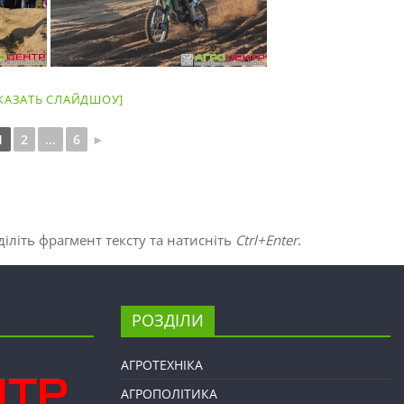
КАЗАТЬ СЛАЙДШОУ]
1
2
...
6
►
іліть фрагмент тексту та натисніть
Ctrl+Enter
.
РОЗДІЛИ
АГРОТЕХНІКА
АГРОПОЛІТИКА