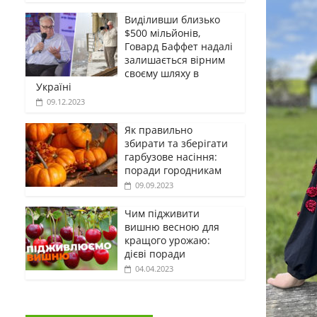
Виділивши близько
$500 мільйонів,
Говард Баффет надалі
залишається вірним
своєму шляху в
Україні
09.12.2023
Як правильно
збирати та зберігати
гарбузове насіння:
поради городникам
09.09.2023
Чим підживити
вишню весною для
кращого урожаю:
дієві поради
04.04.2023