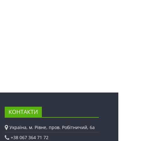
КОНТАКТИ
Україна, м. Рівне, пров. Робітничий, 6а
+38 067 364 71 72