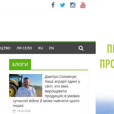
ИЦТВО
ЛЯ СЕЛО
RU
EN
БЛОГИ
Дмитро Соломчук:
Наші аграрії єдині у
світі, хто вміє
вирощувати
продукцію в умовах
сучасної війни й може навчити цього
інших
13.02.2026