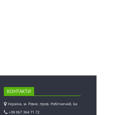
КОНТАКТИ
Україна, м. Рівне, пров. Робітничий, 6а
+38 067 364 71 72