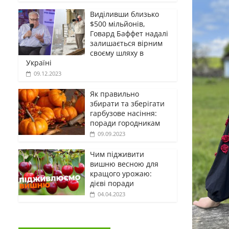
Виділивши близько
$500 мільйонів,
Говард Баффет надалі
залишається вірним
своєму шляху в
Україні
09.12.2023
Як правильно
збирати та зберігати
гарбузове насіння:
поради городникам
09.09.2023
Чим підживити
вишню весною для
кращого урожаю:
дієві поради
04.04.2023