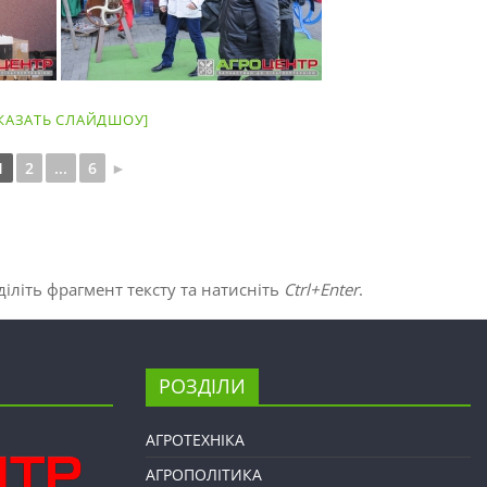
КАЗАТЬ СЛАЙДШОУ]
1
2
...
6
►
іліть фрагмент тексту та натисніть
Ctrl+Enter
.
РОЗДІЛИ
АГРОТЕХНІКА
АГРОПОЛІТИКА