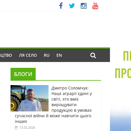
ИЦТВО
ЛЯ СЕЛО
RU
EN
БЛОГИ
Дмитро Соломчук:
Наші аграрії єдині у
світі, хто вміє
вирощувати
продукцію в умовах
сучасної війни й може навчити цього
інших
13.02.2026