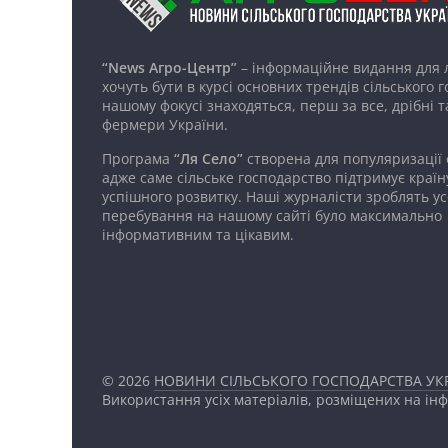
“News Агро-Центр”
– інформаційне видання для 
хочуть бути в курсі основних трендів сільського 
нашому фокусі знаходяться, перш за все, дрібні т
фермери України.
Програма
“Ля Село”
створена для популяризації
адже саме сільське господарство підтримує країн
успішного розвитку. Наші журналісти зроблять ус
перебування на нашому сайті було максимально
інформативним та цікавим.
© 2026
НОВИНИ СІЛЬСЬКОГО ГОСПОДАРСТВА УКР
Використання усіх матеріалів, розміщених на ін