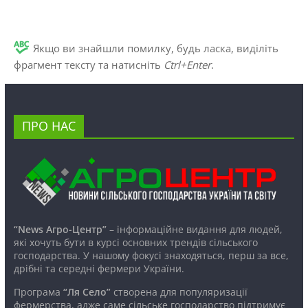
Якщо ви знайшли помилку, будь ласка, виділіть
фрагмент тексту та натисніть
Ctrl+Enter
.
ПРО НАС
“News Агро-Центр”
– інформаційне видання для людей,
які хочуть бути в курсі основних трендів сільського
господарства. У нашому фокусі знаходяться, перш за все,
дрібні та середні фермери України.
Програма
“Ля Село”
створена для популяризації
фермерства, адже саме сільське господарство підтримує