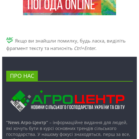
Якщо ви знайшли помилку, будь ласка, виділіть
фрагмент тексту та натисніть
Ctrl+Enter
.
ПРО НАС
“News Агро-Центр”
– інформаційне видання для людей,
які хочуть бути в курсі основних трендів сільського
господарства. У нашому фокусі знаходяться, перш за все,