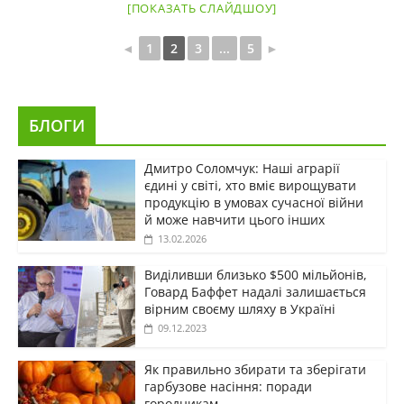
[ПОКАЗАТЬ СЛАЙДШОУ]
◄
1
2
3
...
5
►
БЛОГИ
Дмитро Соломчук: Наші аграрії
єдині у світі, хто вміє вирощувати
продукцію в умовах сучасної війни
й може навчити цього інших
13.02.2026
Виділивши близько $500 мільйонів,
Говард Баффет надалі залишається
вірним своєму шляху в Україні
09.12.2023
Як правильно збирати та зберігати
гарбузове насіння: поради
городникам