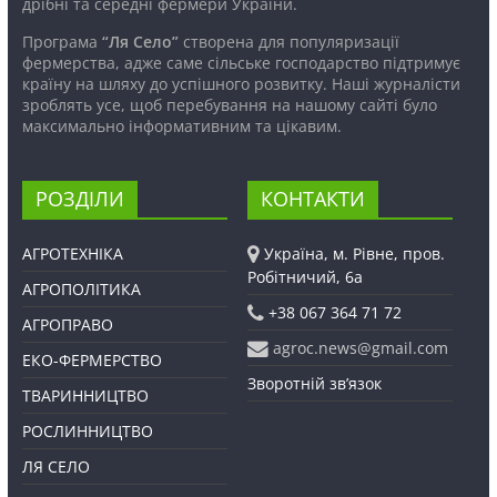
дрібні та середні фермери України.
Програма
“Ля Село”
створена для популяризації
фермерства, адже саме сільське господарство підтримує
країну на шляху до успішного розвитку. Наші журналісти
зроблять усе, щоб перебування на нашому сайті було
максимально інформативним та цікавим.
РОЗДІЛИ
КОНТАКТИ
АГРОТЕХНІКА
Україна, м. Рівне, пров.
Робітничий, 6а
АГРОПОЛІТИКА
+38 067 364 71 72
АГРОПРАВО
agroc.news@gmail.com
ЕКО-ФЕРМЕРСТВО
Зворотній зв’язок
ТВАРИННИЦТВО
РОСЛИННИЦТВО
ЛЯ СЕЛО