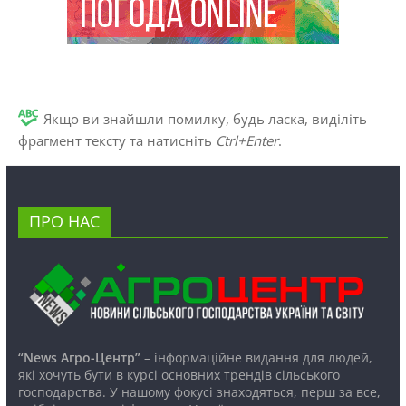
Якщо ви знайшли помилку, будь ласка, виділіть
фрагмент тексту та натисніть
Ctrl+Enter
.
ПРО НАС
“News Агро-Центр”
– інформаційне видання для людей,
які хочуть бути в курсі основних трендів сільського
господарства. У нашому фокусі знаходяться, перш за все,