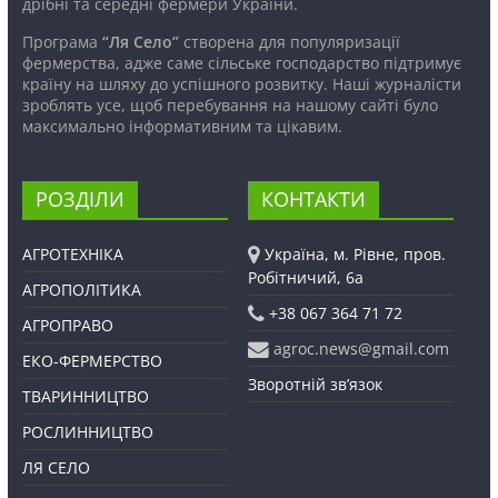
дрібні та середні фермери України.
Програма
“Ля Село”
створена для популяризації
фермерства, адже саме сільське господарство підтримує
країну на шляху до успішного розвитку. Наші журналісти
зроблять усе, щоб перебування на нашому сайті було
максимально інформативним та цікавим.
РОЗДІЛИ
КОНТАКТИ
АГРОТЕХНІКА
Україна, м. Рівне, пров.
Робітничий, 6а
АГРОПОЛІТИКА
+38 067 364 71 72
АГРОПРАВО
agroc.news@gmail.com
ЕКО-ФЕРМЕРСТВО
Зворотній зв’язок
ТВАРИННИЦТВО
РОСЛИННИЦТВО
ЛЯ СЕЛО