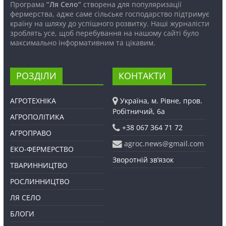
Програма
“Ля Село”
створена для популяризації
фермерства, адже саме сільське господарство підтримує
країну на шляху до успішного розвитку. Наші журналісти
зроблять усе, щоб перебування на нашому сайті було
максимально інформативним та цікавим.
РОЗДІЛИ
КОНТАКТИ
АГРОТЕХНІКА
Україна, м. Рівне, пров.
Робітничий, 6а
АГРОПОЛІТИКА
+38 067 364 71 72
АГРОПРАВО
agroc.news@gmail.com
ЕКО-ФЕРМЕРСТВО
Зворотній зв’язок
ТВАРИННИЦТВО
РОСЛИННИЦТВО
ЛЯ СЕЛО
БЛОГИ