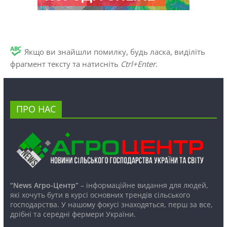
Якщо ви знайшли помилку, будь ласка, виділіть
фрагмент тексту та натисніть
Ctrl+Enter
.
ПРО НАС
“News Агро-Центр”
– інформаційне видання для людей,
які хочуть бути в курсі основних трендів сільського
господарства. У нашому фокусі знаходяться, перш за все,
дрібні та середні фермери України.