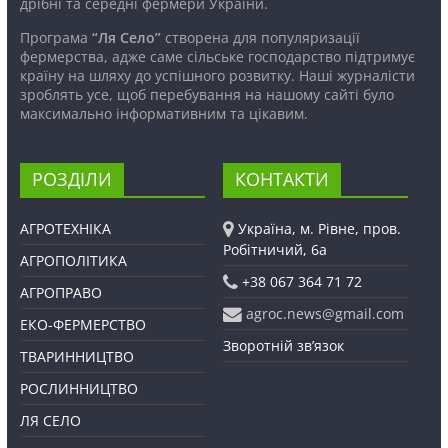
дрібні та середні фермери України.
Програма
“Ля Село”
створена для популяризації
фермерства, адже саме сільське господарство підтримує
країну на шляху до успішного розвитку. Наші журналісти
зроблять усе, щоб перебування на нашому сайті було
максимально інформативним та цікавим.
РОЗДІЛИ
КОНТАКТИ
АГРОТЕХНІКА
Україна, м. Рівне, пров.
Робітничий, 6а
АГРОПОЛІТИКА
+38 067 364 71 72
АГРОПРАВО
agroc.news@gmail.com
ЕКО-ФЕРМЕРСТВО
Зворотній зв’язок
ТВАРИННИЦТВО
РОСЛИННИЦТВО
ЛЯ СЕЛО