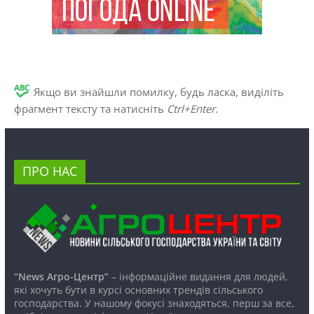
Якщо ви знайшли помилку, будь ласка, виділіть
фрагмент тексту та натисніть
Ctrl+Enter
.
ПРО НАС
“News Агро-Центр”
– інформаційне видання для людей,
які хочуть бути в курсі основних трендів сільського
господарства. У нашому фокусі знаходяться, перш за все,