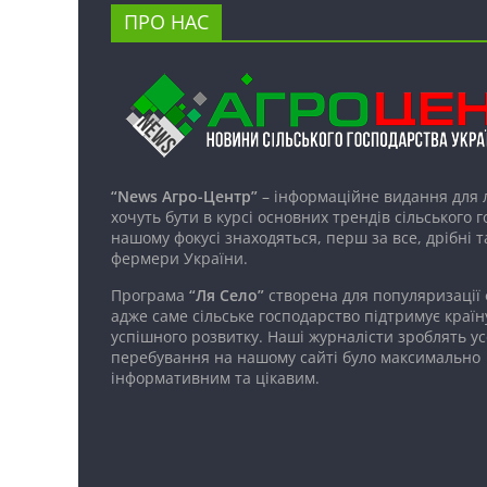
ПРО НАС
“News Агро-Центр”
– інформаційне видання для 
хочуть бути в курсі основних трендів сільського 
нашому фокусі знаходяться, перш за все, дрібні т
фермери України.
Програма
“Ля Село”
створена для популяризації
адже саме сільське господарство підтримує країн
успішного розвитку. Наші журналісти зроблять ус
перебування на нашому сайті було максимально
інформативним та цікавим.