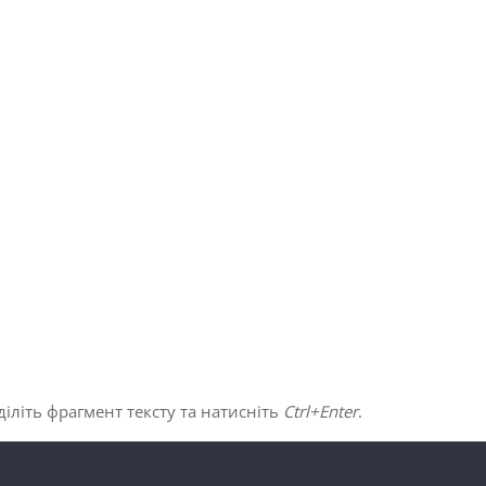
іліть фрагмент тексту та натисніть
Ctrl+Enter
.