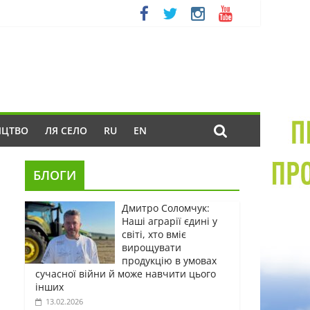
ИЦТВО
ЛЯ СЕЛО
RU
EN
БЛОГИ
Дмитро Соломчук:
Наші аграрії єдині у
світі, хто вміє
вирощувати
продукцію в умовах
сучасної війни й може навчити цього
інших
13.02.2026