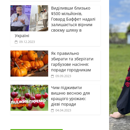
Виділивши близько
$500 мільйонів,
Говард Баффет надалі
залишається вірним
своєму шляху в
Україні
09.12.2023
Як правильно
збирати та зберігати
гарбузове насіння:
поради городникам
09.09.2023
Чим підживити
вишню весною для
кращого урожаю:
дієві поради
04.04.2023