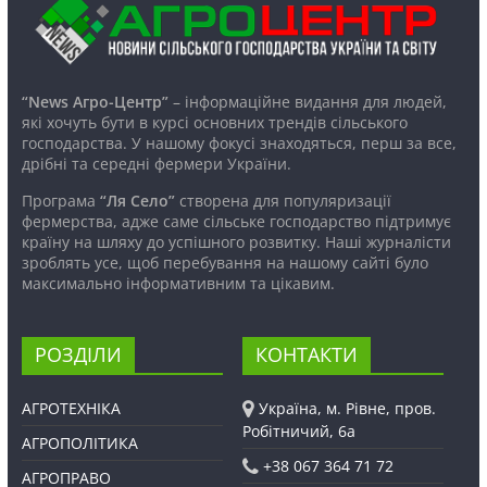
“News Агро-Центр”
– інформаційне видання для людей,
які хочуть бути в курсі основних трендів сільського
господарства. У нашому фокусі знаходяться, перш за все,
дрібні та середні фермери України.
Програма
“Ля Село”
створена для популяризації
фермерства, адже саме сільське господарство підтримує
країну на шляху до успішного розвитку. Наші журналісти
зроблять усе, щоб перебування на нашому сайті було
максимально інформативним та цікавим.
РОЗДІЛИ
КОНТАКТИ
АГРОТЕХНІКА
Україна, м. Рівне, пров.
Робітничий, 6а
АГРОПОЛІТИКА
+38 067 364 71 72
АГРОПРАВО