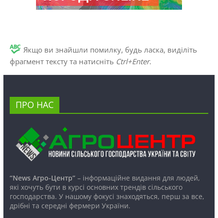
Якщо ви знайшли помилку, будь ласка, виділіть
фрагмент тексту та натисніть
Ctrl+Enter
.
ПРО НАС
“News Агро-Центр”
– інформаційне видання для людей,
які хочуть бути в курсі основних трендів сільського
господарства. У нашому фокусі знаходяться, перш за все,
дрібні та середні фермери України.