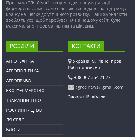
Програма
“Ля Село”
створена для популяризації
фермерства, адже саме сільське господарство підтримує
країну на шляху до успішного розвитку. Наші журналісти
зроблять усе, щоб перебування на нашому сайті було
максимально інформативним та цікавим.
РОЗДІЛИ
КОНТАКТИ
АГРОТЕХНІКА
Україна, м. Рівне, пров.
Робітничий, 6а
АГРОПОЛІТИКА
+38 067 364 71 72
АГРОПРАВО
agroc.news@gmail.com
ЕКО-ФЕРМЕРСТВО
Зворотній зв’язок
ТВАРИННИЦТВО
РОСЛИННИЦТВО
ЛЯ СЕЛО
БЛОГИ