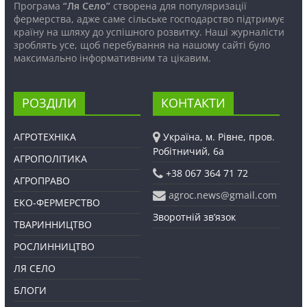
Програма
“Ля Село”
створена для популяризації
фермерства, адже саме сільське господарство підтримує
країну на шляху до успішного розвитку. Наші журналісти
зроблять усе, щоб перебування на нашому сайті було
максимально інформативним та цікавим.
РОЗДІЛИ
КОНТАКТИ
АГРОТЕХНІКА
Україна, м. Рівне, пров.
Робітничий, 6а
АГРОПОЛІТИКА
+38 067 364 71 72
АГРОПРАВО
agroc.news@gmail.com
ЕКО-ФЕРМЕРСТВО
Зворотній зв’язок
ТВАРИННИЦТВО
РОСЛИННИЦТВО
ЛЯ СЕЛО
БЛОГИ