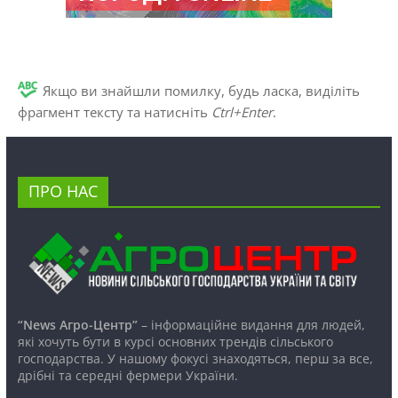
Якщо ви знайшли помилку, будь ласка, виділіть
фрагмент тексту та натисніть
Ctrl+Enter
.
ПРО НАС
“News Агро-Центр”
– інформаційне видання для людей,
які хочуть бути в курсі основних трендів сільського
господарства. У нашому фокусі знаходяться, перш за все,
дрібні та середні фермери України.