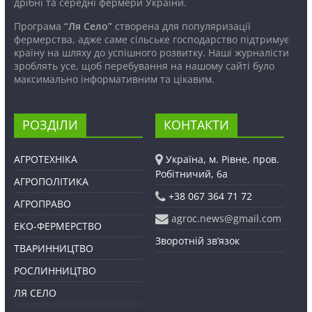
дрібні та середні фермери України.
Програма
“Ля Село”
створена для популяризації
фермерства, адже саме сільське господарство підтримує
країну на шляху до успішного розвитку. Наші журналісти
зроблять усе, щоб перебування на нашому сайті було
максимально інформативним та цікавим.
РОЗДІЛИ
КОНТАКТИ
АГРОТЕХНІКА
Україна, м. Рівне, пров.
Робітничий, 6а
АГРОПОЛІТИКА
+38 067 364 71 72
АГРОПРАВО
agroc.news@gmail.com
ЕКО-ФЕРМЕРСТВО
Зворотній зв’язок
ТВАРИННИЦТВО
РОСЛИННИЦТВО
ЛЯ СЕЛО