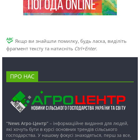
Якщо ви знайшли помилку, будь ласка, виділіть
фрагмент тексту та натисніть
Ctrl+Enter
.
ПРО НАС
“News Агро-Центр”
– інформаційне видання для людей,
які хочуть бути в курсі основних трендів сільського
господарства. У нашому фокусі знаходяться, перш за все,