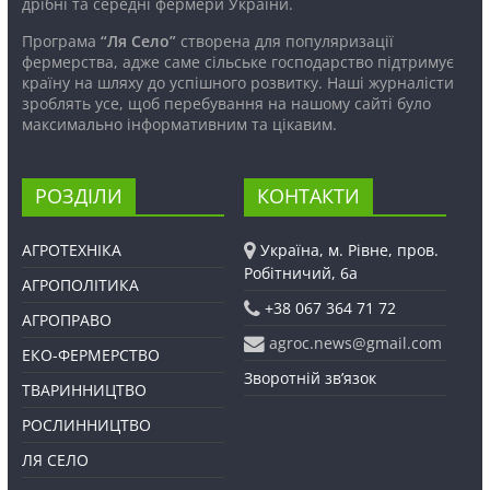
дрібні та середні фермери України.
Програма
“Ля Село”
створена для популяризації
фермерства, адже саме сільське господарство підтримує
країну на шляху до успішного розвитку. Наші журналісти
зроблять усе, щоб перебування на нашому сайті було
максимально інформативним та цікавим.
РОЗДІЛИ
КОНТАКТИ
АГРОТЕХНІКА
Україна, м. Рівне, пров.
Робітничий, 6а
АГРОПОЛІТИКА
+38 067 364 71 72
АГРОПРАВО
agroc.news@gmail.com
ЕКО-ФЕРМЕРСТВО
Зворотній зв’язок
ТВАРИННИЦТВО
РОСЛИННИЦТВО
ЛЯ СЕЛО