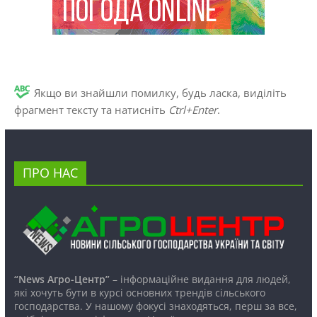
Якщо ви знайшли помилку, будь ласка, виділіть
фрагмент тексту та натисніть
Ctrl+Enter
.
ПРО НАС
“News Агро-Центр”
– інформаційне видання для людей,
які хочуть бути в курсі основних трендів сільського
господарства. У нашому фокусі знаходяться, перш за все,