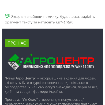
Якщо ви знайшли помилку, будь ласка, виділіть
фрагмент тексту та натисніть
Ctrl+Enter
.
ПРО НАС
“News Агро-Центр”
– інформаційне видання для людей,
які хочуть бути в курсі основних трендів сільського
господарства. У нашому фокусі знаходяться, перш за все,
дрібні та середні фермери України.
Програма
“Ля Село”
створена для популяризації
фермерства, адже саме сільське господарство підтримує