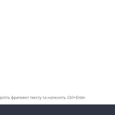
іліть фрагмент тексту та натисніть
Ctrl+Enter
.