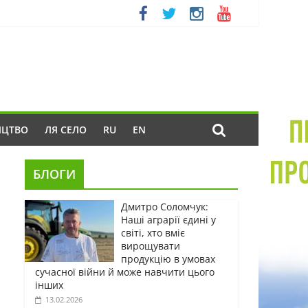
ИЦТВО
ЛЯ СЕЛО
RU
EN
БЛОГИ
Дмитро Соломчук:
Наші аграрії єдині у
світі, хто вміє
вирощувати
продукцію в умовах
сучасної війни й може навчити цього
інших
13.02.2026