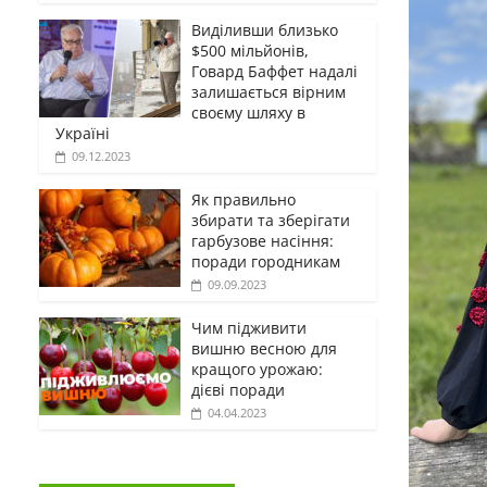
Виділивши близько
$500 мільйонів,
Говард Баффет надалі
залишається вірним
своєму шляху в
Україні
09.12.2023
Як правильно
збирати та зберігати
гарбузове насіння:
поради городникам
09.09.2023
Чим підживити
вишню весною для
кращого урожаю:
дієві поради
04.04.2023