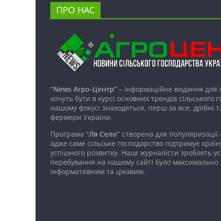
ПРО НАС
“News Агро-Центр”
– інформаційне видання для 
хочуть бути в курсі основних трендів сільського 
нашому фокусі знаходяться, перш за все, дрібні т
фермери України.
Програма
“Ля Село”
створена для популяризації
адже саме сільське господарство підтримує країн
успішного розвитку. Наші журналісти зроблять ус
перебування на нашому сайті було максимально
інформативним та цікавим.