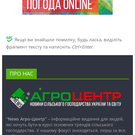
Якщо ви знайшли помилку, будь ласка, виділіть
фрагмент тексту та натисніть
Ctrl+Enter
.
ПРО НАС
“News Агро-Центр”
– інформаційне видання для людей,
які хочуть бути в курсі основних трендів сільського
господарства. У нашому фокусі знаходяться, перш за все,