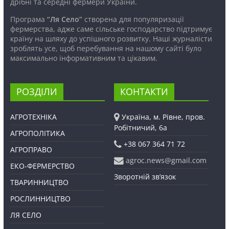
дрібні та середні фермери України.
Програма
“Ля Село”
створена для популяризації
фермерства, адже саме сільське господарство підтримує
країну на шляху до успішного розвитку. Наші журналісти
зроблять усе, щоб перебування на нашому сайті було
максимально інформативним та цікавим.
РОЗДІЛИ
КОНТАКТИ
АГРОТЕХНІКА
Україна, м. Рівне, пров.
Робітничий, 6а
АГРОПОЛІТИКА
+38 067 364 71 72
АГРОПРАВО
agroc.news@gmail.com
ЕКО-ФЕРМЕРСТВО
Зворотній зв’язок
ТВАРИННИЦТВО
РОСЛИННИЦТВО
ЛЯ СЕЛО