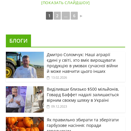
[ПОКАЗАТЬ СЛАЙДШОУ]
1
2
...
6
►
БЛОГИ
Дмитро Соломчук: Наші аграрії
єдині у світі, хто вміє вирощувати
продукцію в умовах сучасної війни
й може навчити цього інших
13.02.2026
Виділивши близько $500 мільйонів,
Говард Баффет надалі залишається
вірним своєму шляху в Україні
09.12.2023
Як правильно збирати та зберігати
гарбузове насіння: поради
городникам