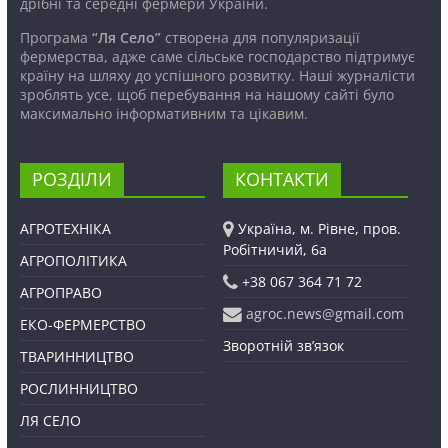
дрібні та середні фермери України.
Програма
“Ля Село”
створена для популяризації
фермерства, адже саме сільське господарство підтримує
країну на шляху до успішного розвитку. Наші журналісти
зроблять усе, щоб перебування на нашому сайті було
максимально інформативним та цікавим.
РОЗДІЛИ
КОНТАКТИ
АГРОТЕХНІКА
Україна, м. Рівне, пров.
Робітничий, 6а
АГРОПОЛІТИКА
+38 067 364 71 72
АГРОПРАВО
agroc.news@gmail.com
ЕКО-ФЕРМЕРСТВО
Зворотній зв’язок
ТВАРИННИЦТВО
РОСЛИННИЦТВО
ЛЯ СЕЛО