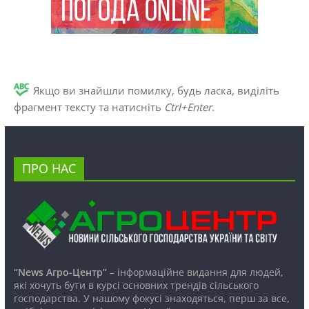
Якщо ви знайшли помилку, будь ласка, виділіть
фрагмент тексту та натисніть
Ctrl+Enter
.
ПРО НАС
“News Агро-Центр”
– інформаційне видання для людей,
які хочуть бути в курсі основних трендів сільського
господарства. У нашому фокусі знаходяться, перш за все,