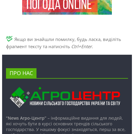
Якщо ви знайшли помилку, будь ласка, виділіть
фрагмент тексту та натисніть
Ctrl+Enter
.
ПРО НАС
“News Агро-Центр”
– інформаційне видання для людей,
які хочуть бути в курсі основних трендів сільського
господарства. У нашому фокусі знаходяться, перш за все,