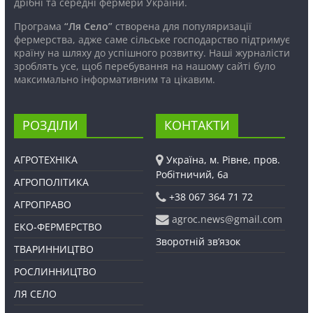
дрібні та середні фермери України.
Програма
“Ля Село”
створена для популяризації
фермерства, адже саме сільське господарство підтримує
країну на шляху до успішного розвитку. Наші журналісти
зроблять усе, щоб перебування на нашому сайті було
максимально інформативним та цікавим.
РОЗДІЛИ
КОНТАКТИ
АГРОТЕХНІКА
Україна, м. Рівне, пров.
Робітничий, 6а
АГРОПОЛІТИКА
+38 067 364 71 72
АГРОПРАВО
agroc.news@gmail.com
ЕКО-ФЕРМЕРСТВО
Зворотній зв’язок
ТВАРИННИЦТВО
РОСЛИННИЦТВО
ЛЯ СЕЛО