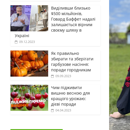
Виділивши близько
$500 мільйонів,
Говард Баффет надалі
залишається вірним
своєму шляху в
Україні
09.12.2023
Як правильно
збирати та зберігати
гарбузове насіння:
поради городникам
09.09.2023
Чим підживити
вишню весною для
кращого урожаю:
дієві поради
04.04.2023