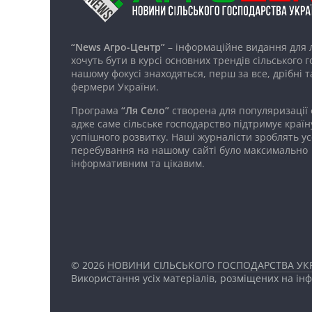
“News Агро-Центр”
– інформаційне видання для 
хочуть бути в курсі основних трендів сільського 
нашому фокусі знаходяться, перш за все, дрібні т
фермери України.
Програма
“Ля Село”
створена для популяризації
адже саме сільське господарство підтримує країн
успішного розвитку. Наші журналісти зроблять ус
перебування на нашому сайті було максимально
інформативним та цікавим.
© 2026
НОВИНИ СІЛЬСЬКОГО ГОСПОДАРСТВА УКР
Використання усіх матеріалів, розміщених на ін