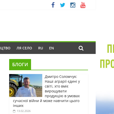
ИЦТВО
ЛЯ СЕЛО
RU
EN
БЛОГИ
Дмитро Соломчук:
Наші аграрії єдині у
світі, хто вміє
вирощувати
продукцію в умовах
сучасної війни й може навчити цього
інших
13.02.2026