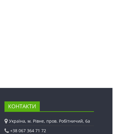
КОНТАКТИ
Україна, м. Рівне, пров. Робітничий, 6а
+38 067 364 71 72