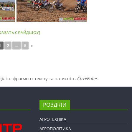
КАЗАТЬ СЛАЙДШОУ]
1
2
...
6
►
іліть фрагмент тексту та натисніть
Ctrl+Enter
.
РОЗДІЛИ
АГРОТЕХНІКА
АГРОПОЛІТИКА