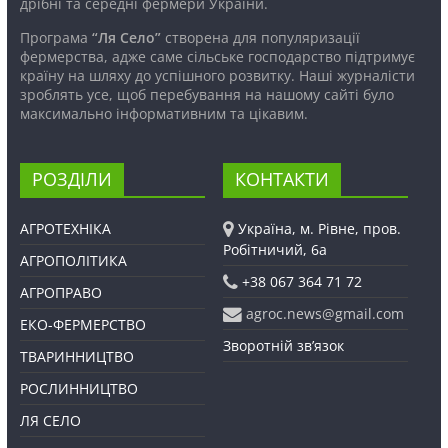
дрібні та середні фермери України.
Програма
“Ля Село”
створена для популяризації
фермерства, адже саме сільське господарство підтримує
країну на шляху до успішного розвитку. Наші журналісти
зроблять усе, щоб перебування на нашому сайті було
максимально інформативним та цікавим.
РОЗДІЛИ
КОНТАКТИ
АГРОТЕХНІКА
Україна, м. Рівне, пров.
Робітничий, 6а
АГРОПОЛІТИКА
+38 067 364 71 72
АГРОПРАВО
agroc.news@gmail.com
ЕКО-ФЕРМЕРСТВО
Зворотній зв’язок
ТВАРИННИЦТВО
РОСЛИННИЦТВО
ЛЯ СЕЛО