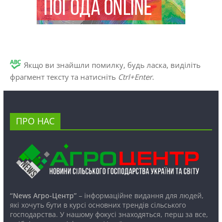
Якщо ви знайшли помилку, будь ласка, виділіть
фрагмент тексту та натисніть
Ctrl+Enter
.
ПРО НАС
“News Агро-Центр”
– інформаційне видання для людей,
які хочуть бути в курсі основних трендів сільського
господарства. У нашому фокусі знаходяться, перш за все,