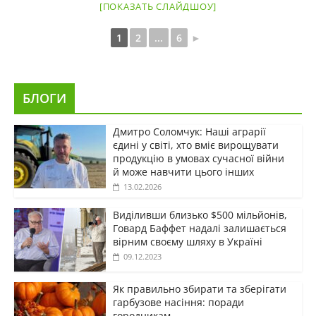
[ПОКАЗАТЬ СЛАЙДШОУ]
1
2
...
6
►
БЛОГИ
Дмитро Соломчук: Наші аграрії
єдині у світі, хто вміє вирощувати
продукцію в умовах сучасної війни
й може навчити цього інших
13.02.2026
Виділивши близько $500 мільйонів,
Говард Баффет надалі залишається
вірним своєму шляху в Україні
09.12.2023
Як правильно збирати та зберігати
гарбузове насіння: поради
городникам