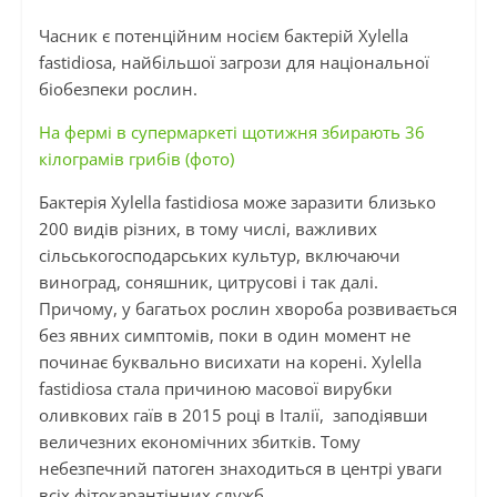
Часник є потенційним носієм бактерій Xylella
fastidiosa, найбільшої загрози для національної
біобезпеки рослин.
На фермі в супермаркеті щотижня збирають 36
кілограмів грибів (фото)
Бактерія Xylella fastidiosa може заразити близько
200 видів різних, в тому числі, важливих
сільськогосподарських культур, включаючи
виноград, соняшник, цитрусові і так далі.
Причому, у багатьох рослин хвороба розвивається
без явних симптомів, поки в один момент не
починає буквально висихати на корені. Xylella
fastidiosa стала причиною масової вирубки
оливкових гаїв в 2015 році в Італії, заподіявши
величезних економічних збитків. Тому
небезпечний патоген знаходиться в центрі уваги
всіх фітокарантінних служб.