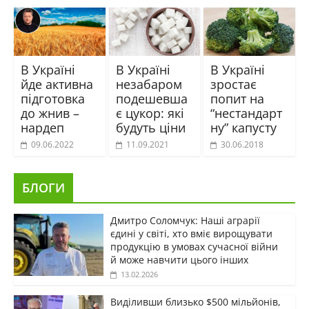
В Україні
В Україні
В Україні
йде активна
незабаром
зростає
підготовка
подешевша
попит на
до жнив –
є цукор: які
“нестандарт
нардеп
будуть ціни
ну” капусту
09.06.2022
11.09.2021
30.06.2018
БЛОГИ
Дмитро Соломчук: Наші аграрії
єдині у світі, хто вміє вирощувати
продукцію в умовах сучасної війни
й може навчити цього інших
13.02.2026
Виділивши близько $500 мільйонів,