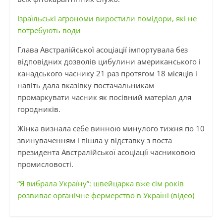
Ізраїльські агрономи виростили помідори, які не
потребують води
Глава Австралійської асоціації імпортувала без
відповідних дозволів цибулини американського і
канадського часнику 21 раз протягом 18 місяців і
навіть дала вказівку постачальникам
промаркувати часник як посівний матеріал для
городників.
Жінка визнала себе винною минулого тижня по 10
звинуваченням і пішла у відставку з поста
президента Австралійської асоціації часниковою
промисловості.
“Я вибрала Україну”: швейцарка вже сім років
розвиває органічне фермерство в Україні (відео)