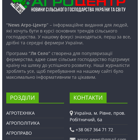
“News Агро-Центр”
– інформаційне видання для людей,
які хочуть бути в курсі основних трендів сільського
господарства. У нашому фокусі знаходяться, перш за все,
дрібні та середні фермери України.
Програма
“Ля Село”
створена для популяризації
фермерства, адже саме сільське господарство підтримує
країну на шляху до успішного розвитку. Наші журналісти
зроблять усе, щоб перебування на нашому сайті було
максимально інформативним та цікавим.
РОЗДІЛИ
КОНТАКТИ
АГРОТЕХНІКА
Україна, м. Рівне, пров.
Робітничий, 6а
АГРОПОЛІТИКА
+38 067 364 71 72
АГРОПРАВО
agroc.news@gmail.com