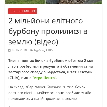
РОСЛИННИЦТВО
2 мільйони елітного
бурбону пролилися в
землю (відео)
,
09.07.2018
бурбон
США
Тисячі повних бочок з бурбоном обсягом 2 млн
літрів розбилися в результаті обвалення стіни
застарілого складу в Бардстаун, штат Кентуккі
(США), пише
“Агро-Центр”
.
На складі зберігалося близько 20 тис. бочок
елітного віскі — майже всі вони розбилися або
полопалися, а напій пролився в землю.