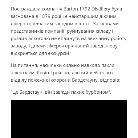
Постраждала компанія Barton 1792 Distillery була
заснована в 1879 році і є найстарішим діючим
лікеро-горілчаним заводом в штаті. За словами
представників компанії, руйнування складу і
розлив алкоголю не вплинуть на звичайну роботу
заводу, і днями лікеро-горілчаний завод знову
відкриється для екскурсій.
На питання, наскільки сильно навколо пахло
алкоголем, Кевін Грейсон, діючий лейтенант
відділу пожежної охорони Бардстауну, відповів:
“Це Бардстаун, він завжди пахне бурбоном”.