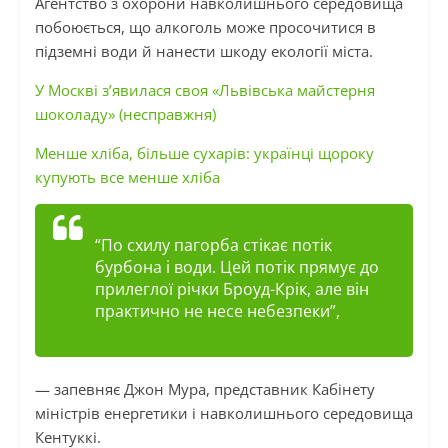
Агентство з охорони навколишнього середовища
побоюється, що алкоголь може просочитися в
підземні води й нанести шкоду екології міста.
У Москві з’явилася своя «Львівська майстерня
шоколаду» (несправжня)
Менше хліба, більше сухарів: українці щороку
купують все менше хліба
“По схилу пагорба стікає потік
бурбона і води. Цей потік прямує до
прилеглої річки Броуд-Крік, але він
практично не несе небезпеки”,
— запевняє Джон Мура, представник Кабінету
міністрів енергетики і навколишнього середовища
Кентуккі.