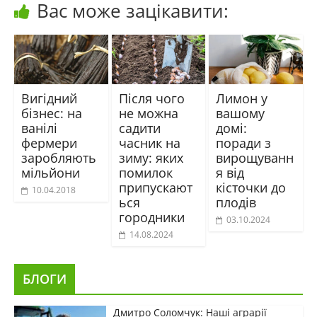
Вас може зацікавити:
Вигідний
Після чого
Лимон у
бізнес: на
не можна
вашому
ванілі
садити
домі:
фермери
часник на
поради з
заробляють
зиму: яких
вирощуванн
мільйони
помилок
я від
припускают
кісточки до
10.04.2018
ься
плодів
городники
03.10.2024
14.08.2024
БЛОГИ
Дмитро Соломчук: Наші аграрії