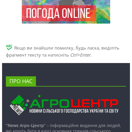
Якщо ви знайшли помилку, будь ласка, виділіть
фрагмент тексту та натисніть
Ctrl+Enter
.
ПРО НАС
“News Агро-Центр”
– інформаційне видання для людей,
які хочуть бути в курсі основних трендів сільського