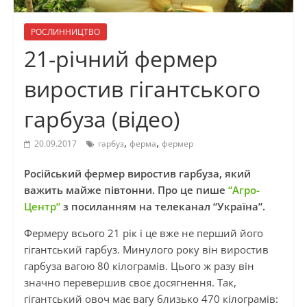
РОСЛИННИЦТВО
21-річний фермер
виростив гігантського
гарбуза (відео)
,
,
20.09.2017
гарбуз
ферма
фермер
Російський фермер виростив гарбуза, який
важить майже півтонни. Про це пише
“Агро-
Центр”
з посиланням на телеканал “Україна”.
Фермеру всього 21 рік і це вже не перший його
гігантський гарбуз. Минулого року він виростив
гарбуза вагою 80 кілограмів. Цього ж разу він
значно перевершив своє досягнення. Так,
гігантський овоч має вагу близько 470 кілограмів: