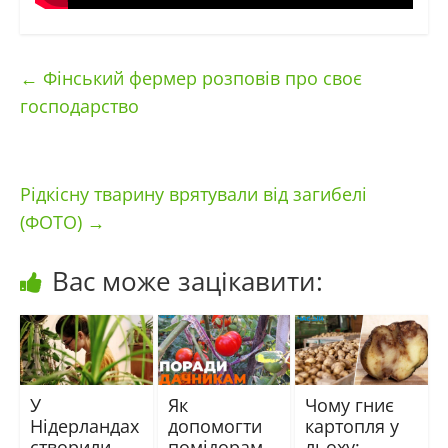
←
Фінський фермер розповів про своє
господарство
Рідкісну тварину врятували від загибелі
(ФОТО)
→
Вас може зацікавити:
У
Як
Чому гниє
Нідерландах
допомогти
картопля у
створили
помідорам
льоху: