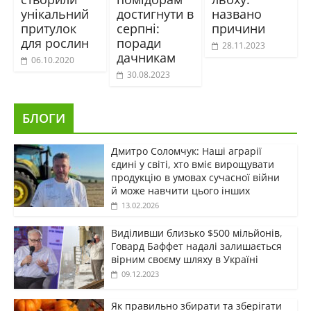
унікальний
достигнути в
названо
притулок
серпні:
причини
для рослин
поради
28.11.2023
дачникам
06.10.2020
30.08.2023
БЛОГИ
Дмитро Соломчук: Наші аграрії
єдині у світі, хто вміє вирощувати
продукцію в умовах сучасної війни
й може навчити цього інших
13.02.2026
Виділивши близько $500 мільйонів,
Говард Баффет надалі залишається
вірним своєму шляху в Україні
09.12.2023
Як правильно збирати та зберігати