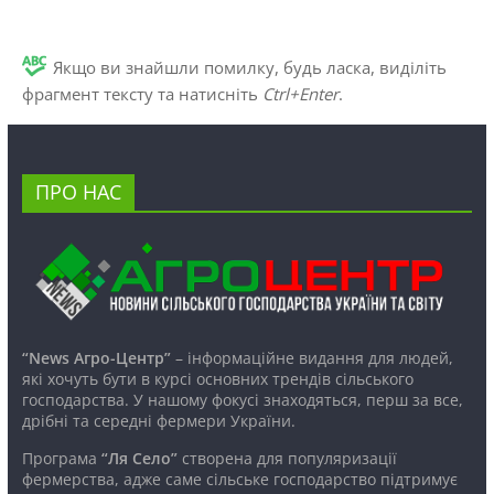
Якщо ви знайшли помилку, будь ласка, виділіть
фрагмент тексту та натисніть
Ctrl+Enter
.
ПРО НАС
“News Агро-Центр”
– інформаційне видання для людей,
які хочуть бути в курсі основних трендів сільського
господарства. У нашому фокусі знаходяться, перш за все,
дрібні та середні фермери України.
Програма
“Ля Село”
створена для популяризації
фермерства, адже саме сільське господарство підтримує