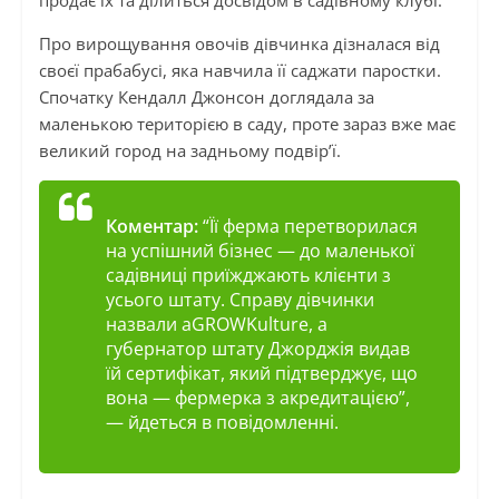
продає їх та ділиться досвідом в садівному клубі.
Про вирощування овочів дівчинка дізналася від
своєї прабабусі, яка навчила її саджати паростки.
Спочатку Кендалл Джонсон доглядала за
маленькою територією в саду, проте зараз вже має
великий город на задньому подвір’ї.
Коментар:
“Її ферма перетворилася
на успішний бізнес — до маленької
садівниці приїжджають клієнти з
усього штату. Справу дівчинки
назвали aGROWKulture, а
губернатор штату Джорджія видав
їй сертифікат, який підтверджує, що
вона — фермерка з акредитацією”,
— йдеться в повідомленні.