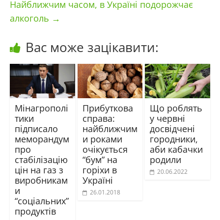
Найближчим часом, в Україні подорожчає
алкоголь
→
Вас може зацікавити:
Мінагрополі
Прибуткова
Що роблять
тики
справа:
у червні
підписало
найближчим
досвідчені
меморандум
и роками
городники,
про
очікується
аби кабачки
стабілізацію
“бум” на
родили
цін на газ з
горіхи в
20.06.2022
виробникам
Україні
и
26.01.2018
“соціальних”
продуктів