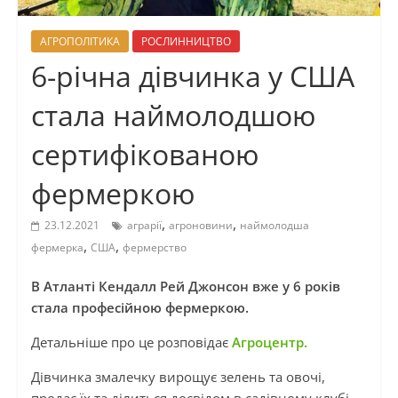
АГРОПОЛІТИКА
РОСЛИННИЦТВО
6-річна дівчинка у США
стала наймолодшою
сертифікованою
фермеркою
,
,
23.12.2021
аграрії
агроновини
наймолодша
,
,
фермерка
США
фермерство
В Атланті Кендалл Рей Джонсон вже у 6 років
стала професійною фермеркою.
Детальніше про це розповідає
Агроцентр.
Дівчинка змалечку вирощує зелень та овочі,