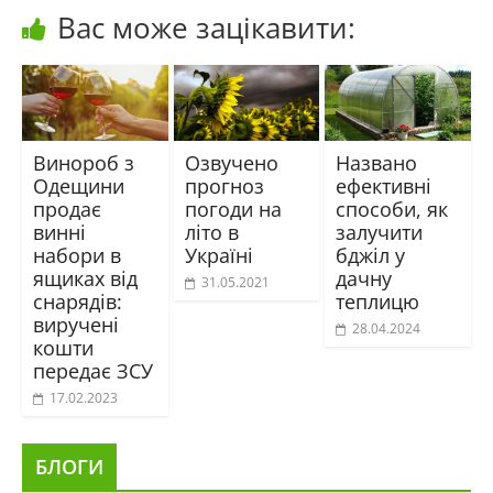
Вас може зацікавити:
Винороб з
Озвучено
Названо
Одещини
прогноз
ефективні
продає
погоди на
способи, як
винні
літо в
залучити
набори в
Україні
бджіл у
ящиках від
дачну
31.05.2021
снарядів:
теплицю
виручені
28.04.2024
кошти
передає ЗСУ
17.02.2023
БЛОГИ