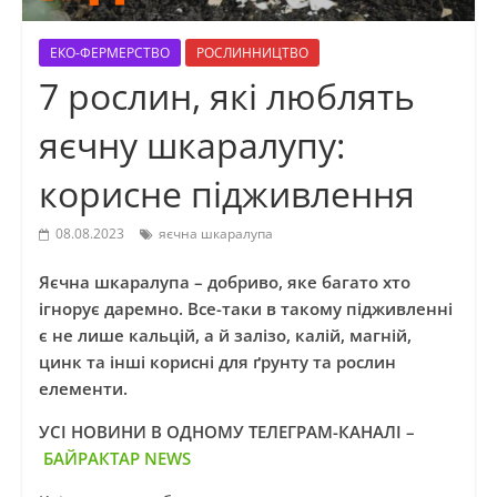
ЕКО-ФЕРМЕРСТВО
РОСЛИННИЦТВО
7 рослин, які люблять
яєчну шкаралупу:
корисне підживлення
08.08.2023
яєчна шкаралупа
Яєчна шкаралупа – добриво, яке багато хто
ігнорує даремно. Все-таки в такому підживленні
є не лише кальцій, а й залізо, калій, магній,
цинк та інші корисні для ґрунту та рослин
елементи.
УСІ НОВИНИ В ОДНОМУ ТЕЛЕГРАМ-КАНАЛІ –
БАЙРАКТАР NEWS