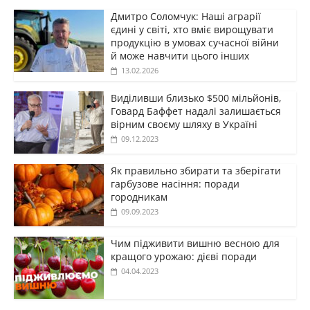
Дмитро Соломчук: Наші аграрії
єдині у світі, хто вміє вирощувати
продукцію в умовах сучасної війни
й може навчити цього інших
13.02.2026
Виділивши близько $500 мільйонів,
Говард Баффет надалі залишається
вірним своєму шляху в Україні
09.12.2023
Як правильно збирати та зберігати
гарбузове насіння: поради
городникам
09.09.2023
Чим підживити вишню весною для
кращого урожаю: дієві поради
04.04.2023