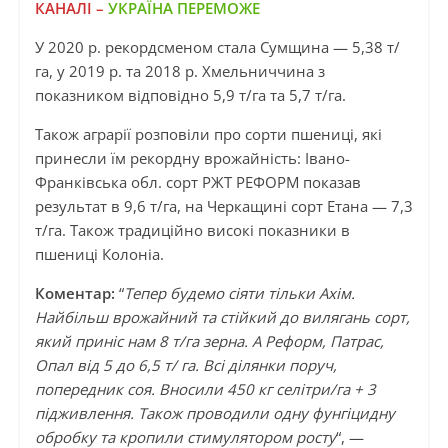
КАНАЛІ –
УКРАЇНА ПЕРЕМОЖЕ
У 2020 р. рекордсменом стала Сумщина — 5,38 т/
га, у 2019 р. та 2018 р. Хмельниччина з
показником відповідно 5,9 т/га та 5,7 т/га.
Також аграрії розповіли про сорти пшениці, які
принесли їм рекордну врожайність: Івано-
Франківська обл. сорт РЖТ РЕФОРМ показав
результат в 9,6 т/га, на Черкащині сорт Етана — 7,3
т/га. Також традиційно високі показники в
пшениці Колоніа.
Коментар:
“
Тепер будемо сіяти тільки Ахім.
Найбільш врожайний та стійкий до вилягань сорт,
який приніс нам 8 т/га зерна. А Реформ, Патрас,
Опал від 5 до 6,5 т/ га. Всі ділянки поруч,
попередник соя. Вносили 450 кг селітри/га + 3
підживлення. Також проводили одну фунгіцидну
обробку та кропили стимулятором росту
“, —