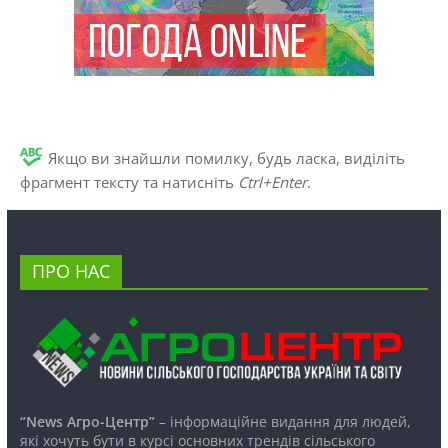
Якщо ви знайшли помилку, будь ласка, виділіть
фрагмент тексту та натисніть
Ctrl+Enter
.
ПРО НАС
“News Агро-Центр”
– інформаційне видання для людей,
які хочуть бути в курсі основних трендів сільського