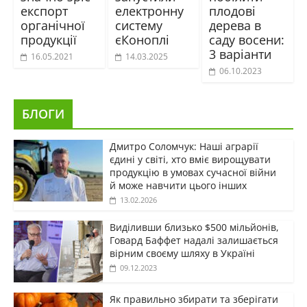
експорт
електронну
плодові
органічної
систему
дерева в
продукції
єКоноплі
саду восени:
3 варіанти
16.05.2021
14.03.2025
06.10.2023
БЛОГИ
Дмитро Соломчук: Наші аграрії
єдині у світі, хто вміє вирощувати
продукцію в умовах сучасної війни
й може навчити цього інших
13.02.2026
Виділивши близько $500 мільйонів,
Говард Баффет надалі залишається
вірним своєму шляху в Україні
09.12.2023
Як правильно збирати та зберігати