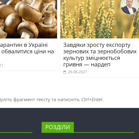
арантин в Україні
Завдяки зросту експорту
 обвалитися ціни на
зернових та зернобобових
культур зміцнюється
гривня — нардеп
21
26.08.2021
іліть фрагмент тексту та натисніть
Ctrl+Enter
.
РОЗДІЛИ