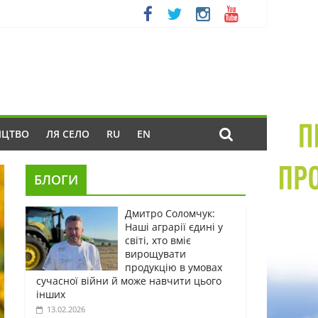
ИЦТВО
ЛЯ СЕЛО
RU
EN
БЛОГИ
Дмитро Соломчук:
Наші аграрії єдині у
світі, хто вміє
вирощувати
продукцію в умовах
сучасної війни й може навчити цього
інших
13.02.2026