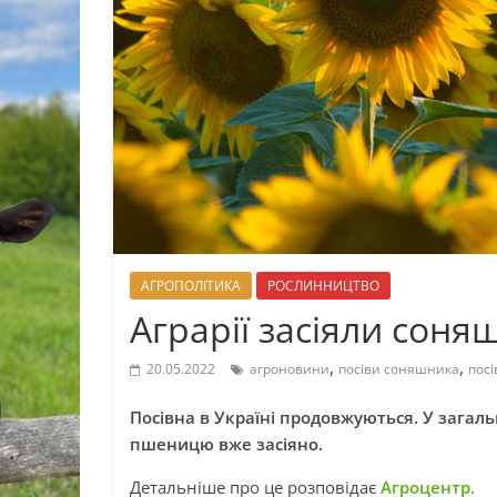
АГРОПОЛІТИКА
РОСЛИННИЦТВО
Аграрії засіяли сон
,
,
20.05.2022
агроновини
посіви соняшника
посі
Посівна в Україні продовжуються. У загал
пшеницю вже засіяно.
Детальніше про це розповідає
Агроцентр.