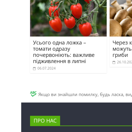
Усього одна ложка –
Через к
томати одразу
можуть
почервоніють: важливе
гриби
підживлення в липні
26.10.20
06.07.2024
Якщо ви знайшли помилку, будь ласка, вид
ПРО НАС