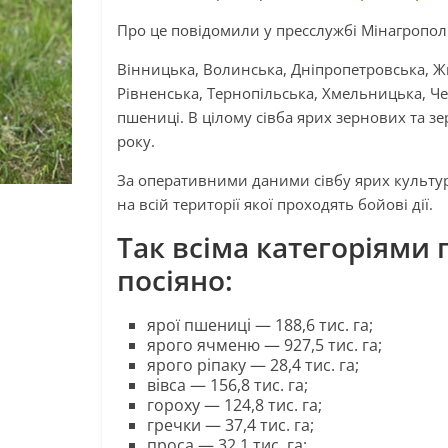
Про це повідомили у пресслужбі Мінагропол
Вінницька, Волинська, Дніпропетровська, Жи
Рівненська, Тернопільська, Хмельницька, Чер
пшениці. В цілому сівба ярих зернових та 
року.
За оперативними даними сівбу ярих культур 
на всій території якої проходять бойові дії.
Так всіма категоріями 
посіяно:
ярої пшениці — 188,6 тис. га;
ярого ячменю — 927,5 тис. га;
ярого ріпаку — 28,4 тис. га;
вівса — 156,8 тис. га;
гороху — 124,8 тис. га;
гречки — 37,4 тис. га;
проса — 32,1 тис. га;