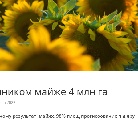
яшником майже 4 млн га
вна 2022
ьному результаті майже 98% площ прогнозованих під яру