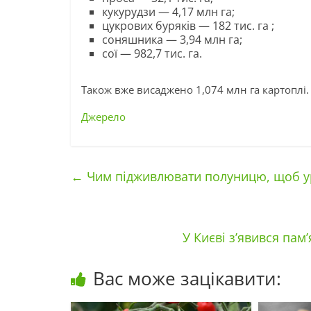
кукурудзи — 4,17 млн га;
цукрових буряків — 182 тис. га ;
соняшника — 3,94 млн га;
сої — 982,7 тис. га.
Також вже висаджено 1,074 млн га картоплі.
Джерело
←
Чим підживлювати полуницю, щоб ур
У Києві з’явився пам
Вас може зацікавити: