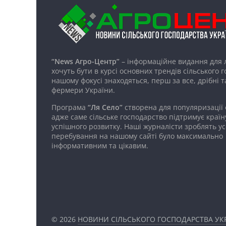
“News Агро-Центр”
– інформаційне видання для 
хочуть бути в курсі основних трендів сільського 
нашому фокусі знаходяться, перш за все, дрібні т
фермери України.
Програма
“Ля Село”
створена для популяризації
адже саме сільське господарство підтримує країн
успішного розвитку. Наші журналісти зроблять ус
перебування на нашому сайті було максимально
інформативним та цікавим.
© 2026
НОВИНИ СІЛЬСЬКОГО ГОСПОДАРСТВА УКР