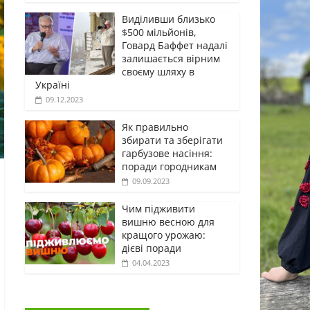
Виділивши близько
$500 мільйонів,
Говард Баффет надалі
залишається вірним
своєму шляху в
Україні
09.12.2023
Як правильно
збирати та зберігати
гарбузове насіння:
поради городникам
09.09.2023
Чим підживити
вишню весною для
кращого урожаю:
дієві поради
04.04.2023