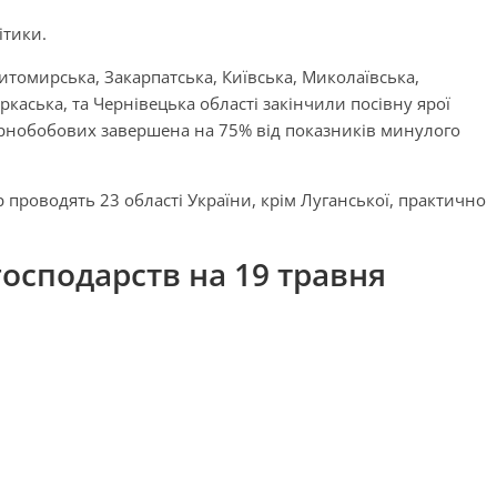
ітики.
томирська, Закарпатська, Київська, Миколаївська,
каська, та Чернівецька області закінчили посівну ярої
зернобобових завершена на 75% від показників минулого
проводять 23 області України, крім Луганської, практично
господарств на 19 травня