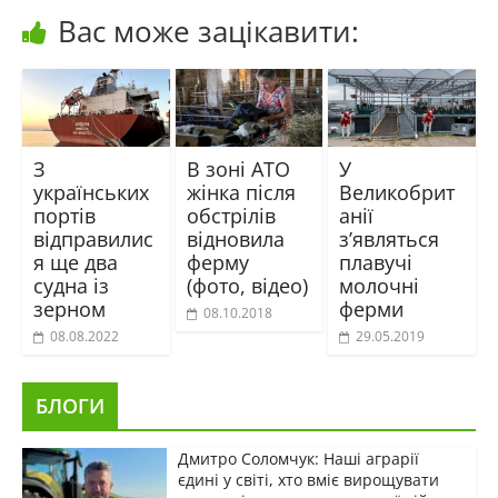
Вас може зацікавити:
З
В зоні АТО
У
українських
жінка після
Великобрит
портів
обстрілів
анії
відправилис
відновила
з’являться
я ще два
ферму
плавучі
судна із
(фото, відео)
молочні
зерном
ферми
08.10.2018
08.08.2022
29.05.2019
БЛОГИ
Дмитро Соломчук: Наші аграрії
єдині у світі, хто вміє вирощувати