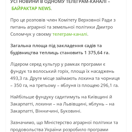
УСІ НОВИНИ В ОДНОМУ ТЕЛЕГРАМ-КАНАЛІ –
БАЙРАКТАР NEWS
.
Про це розповів член Комітету Верховної Ради з
питань аграрної та земельної політики Дмитро
Соломчук у своєму
телеграм-каналі
.
Загальна площа під закладення садів та
будівництва теплиць становить 1 375,64 га.
Лідером серед культур у рамках програми є
фундук та волоський горіх, площа їх насаджень
493,3 га. Друге місце займають лохина та чорниця
– 350 га, на третьому – яблуня із площею 296,1 га.
Найбільше фундуку садитимуть на Київщині й
Закарпатті, лохини – на Львівщині, яблунь – на
Закарпатті, Вінничині, Буковині.
Зазначимо, що Міністерство аграрної політики та
продовольства України розробило програми