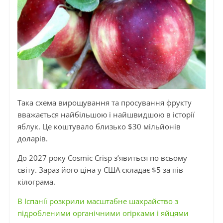
Така схема вирощування та просування фрукту
вважається найбільшою і найшвидшою в історії
яблук. Це коштувало близько $30 мільйонів
доларів.
До 2027 року Cosmic Crisp з’явиться по всьому
світу. Зараз його ціна у США складає $5 за пів
кілограма.
В Іспанії розкрили масштабне шахрайство з
підробленими органічними огірками і яйцями