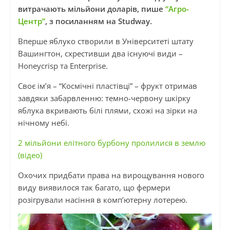
витрачають мільйони доларів, пише
“Агро-
Центр”
, з посиланням на Studway.
Вперше яблуко створили в Університеті штату
Вашингтон, схрестивши два існуючі види –
Honeycrisp та Enterprise.
Своє ім’я – “Космічні пластівці” – фрукт отримав
завдяки забарвленню: темно-червону шкірку
яблука вкривають білі плями, схожі на зірки на
нічному небі.
2 мільйони елітного бурбону пролилися в землю
(відео)
Охочих придбати права на вирощування нового
виду виявилося так багато, що фермери
розігрували насіння в комп’ютерну лотерею.