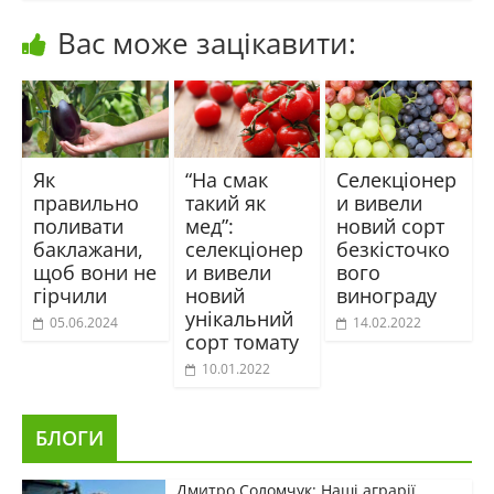
Вас може зацікавити:
Як
“На смак
Селекціонер
правильно
такий як
и вивели
поливати
мед”:
новий сорт
баклажани,
селекціонер
безкісточко
щоб вони не
и вивели
вого
гірчили
новий
винограду
унікальний
05.06.2024
14.02.2022
сорт томату
10.01.2022
БЛОГИ
Дмитро Соломчук: Наші аграрії