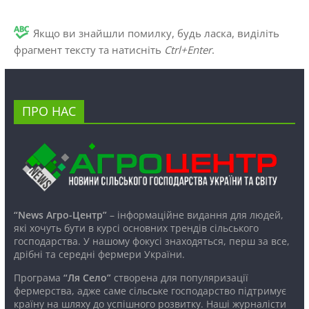
Якщо ви знайшли помилку, будь ласка, виділіть
фрагмент тексту та натисніть
Ctrl+Enter
.
ПРО НАС
“News Агро-Центр”
– інформаційне видання для людей,
які хочуть бути в курсі основних трендів сільського
господарства. У нашому фокусі знаходяться, перш за все,
дрібні та середні фермери України.
Програма
“Ля Село”
створена для популяризації
фермерства, адже саме сільське господарство підтримує
країну на шляху до успішного розвитку. Наші журналісти