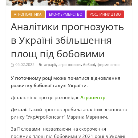
АГРОПОЛІТИКА
ЕКО-ФЕРМЕРСТВО
РОСЛИННИЦТВО
Аналітики прогнозують
в Україні збільшення
площ під бобовими
,
,
,
05.02.2022
аграрії
агроновини
бобові
фермерство
У поточному році може початися відновлення
розвитку бобової галузі України.
Детальніше про це розповідає
Агроцентр.
Деталі:
Такий прогноз зробила аналітик зернового
ринку “УкрАгроКонсалт” Марина Маринич.
За її словами, незважаючи на скорочення
посівних площ під бобовими у 2021 році в Україні,