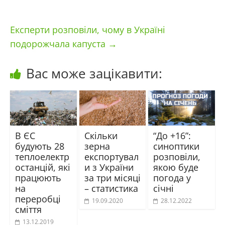
Експерти розповіли, чому в Україні
подорожчала капуста
→
Вас може зацікавити:
В ЄС
Скільки
“До +16”:
будують 28
зерна
синоптики
теплоелектр
експортувал
розповіли,
останцій, які
и з України
якою буде
працюють
за три місяці
погода у
на
– статистика
січні
переробці
19.09.2020
28.12.2022
сміття
13.12.2019