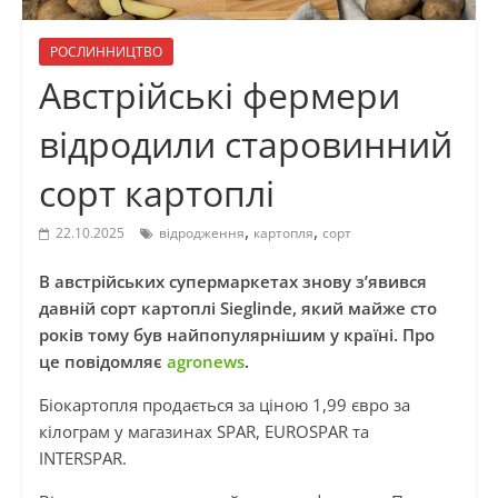
РОСЛИННИЦТВО
Австрійські фермери
відродили старовинний
сорт картоплі
,
,
22.10.2025
відродження
картопля
сорт
В австрійських супермаркетах знову з’явився
давній сорт картоплі Sieglinde, який майже сто
років тому був найпопулярнішим у країні. Про
це повідомляє
agronews
.
Біокартопля продається за ціною 1,99 євро за
кілограм у магазинах SPAR, EUROSPAR та
INTERSPAR.