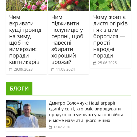
Чим
Чим
Чому жовтіє
вкривати
підживити
листя огірків
кущі троянд
полуницю у
і як з цим
на зиму,
серпні, щоб
боротися —
щоб не
навесні
прості
вимерзли:
збирати
народні
поради
хороший
поради
квітникарів
врожай
25.06.2025
29.09.2023
11.08.2024
БЛОГИ
Дмитро Соломчук: Наші аграрії
єдині у світі, хто вміє вирощувати
продукцію в умовах сучасної війни
й може навчити цього інших
13.02.2026