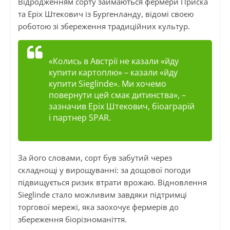
Відродженням сорту займаються фермери Приска
та Еріх Штекович із Бургенланду, відомі своєю
роботою зі збереження традиційних культур.
«Колись в Австрії не казали «йду
купити картоплю» – казали «йду
купити Sieglinde». Ми хочемо
повернути цей смак дитинства», –
зазначив Еріх Штекович, біоаграрій
і партнер SPAR.
За його словами, сорт був забутий через
складнощі у вирощуванні: за дощової погоди
підвищується ризик втрати врожаю. Відновлення
Sieglinde стало можливим завдяки підтримці
торгової мережі, яка заохочує фермерів до
збереження біорізноманіття.