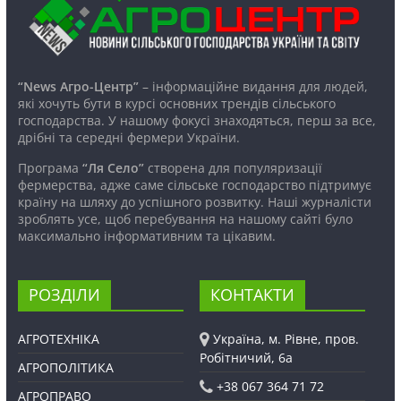
“News Агро-Центр”
– інформаційне видання для людей,
які хочуть бути в курсі основних трендів сільського
господарства. У нашому фокусі знаходяться, перш за все,
дрібні та середні фермери України.
Програма
“Ля Село”
створена для популяризації
фермерства, адже саме сільське господарство підтримує
країну на шляху до успішного розвитку. Наші журналісти
зроблять усе, щоб перебування на нашому сайті було
максимально інформативним та цікавим.
РОЗДІЛИ
КОНТАКТИ
АГРОТЕХНІКА
Україна, м. Рівне, пров.
Робітничий, 6а
АГРОПОЛІТИКА
+38 067 364 71 72
АГРОПРАВО