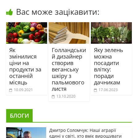
Вас може зацікавити:
Як
Голландськи
Яку зелень
змінилися
й дизайнер
можна
ціни на
створив
посадити
продукти за
веганську
влітку:
останній
шкіру з
поради
місяць
пальмового
дачникам
листя
10.09.2021
17.06.2023
13.10.2020
БЛОГИ
Дмитро Соломчук: Наші аграрії
єдині у світі, хто вміє вирощувати