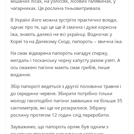
мішаних лісах, на узліссях, лісових галявинах, у
чагарниках. Ця рослина тіньовитривала.
В Україні його можна зустріти практично всюди,
однак про те, що це ще й смачна і дуже корисна
їжа, знають далеко не всі українці. Водночас у
Кореї та на Далекому Сході, папороть – звична їжа.
На смак відварена папороть нагадує спаржу,
мигдаль і тосканську чорну капусту разом узяті. А
ось смажені пагони мають смак грибів, пише
видання.
Збір папороті ведеться з другої половини травня і
до середини червня. Збирати потрібно тільки
молоді гакоподібні пагони заввишки не більше 35
сантиметрів, які ще не розкрилися. Зібрану
рослину протягом 12 годин слід переробити.
Зауважимо, що папороть орляк був одним з
основних продуктів харчування корінних