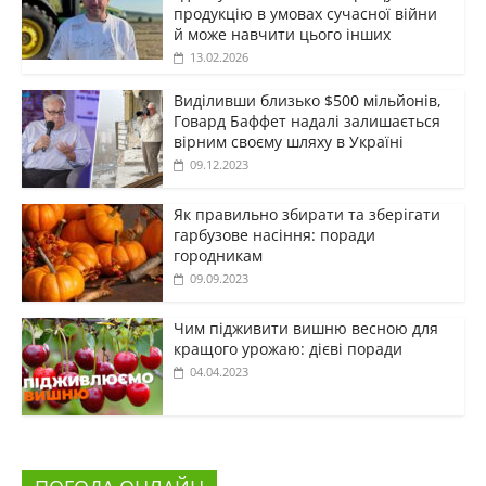
продукцію в умовах сучасної війни
й може навчити цього інших
13.02.2026
Виділивши близько $500 мільйонів,
Говард Баффет надалі залишається
вірним своєму шляху в Україні
09.12.2023
Як правильно збирати та зберігати
гарбузове насіння: поради
городникам
09.09.2023
Чим підживити вишню весною для
кращого урожаю: дієві поради
04.04.2023