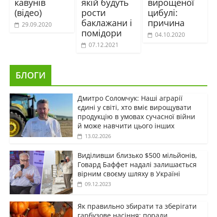
кавунів
якій будуть
вирощеної
(відео)
рости
цибулі:
баклажани і
причина
29.09.2020
помідори
04.10.2020
07.12.2021
БЛОГИ
Дмитро Соломчук: Наші аграрії
єдині у світі, хто вміє вирощувати
продукцію в умовах сучасної війни
й може навчити цього інших
13.02.2026
Виділивши близько $500 мільйонів,
Говард Баффет надалі залишається
вірним своєму шляху в Україні
09.12.2023
Як правильно збирати та зберігати
гарбузове насіння: поради