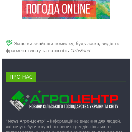
Якщо ви знайшли помилку, будь ласка, виділіть
фрагмент тексту та натисніть
Ctrl+Enter
.
ПРО НАС
“News Агро-Центр”
– інформаційне видання для людей,
які хочуть бути в курсі основних трендів сільського