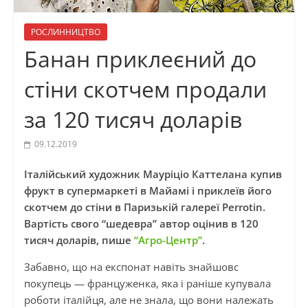
РОСЛИННИЦТВО
Банан приклеєний до
стіни скотчем продали
за 120 тисяч доларів
09.12.2019
Італійський художник Мауріціо Каттелана купив
фрукт в супермаркеті в Майамі і приклеїв його
скотчем до стіни в Паризькій галереї Perrotin.
Вартість свого “шедевра” автор оцінив в 120
тисяч доларів, пише
“Агро-Центр”
.
Забавно, що на експонат навіть знайшовс
покупець — француженка, яка і раніше купувала
роботи італійця, але не знала, що вони належать