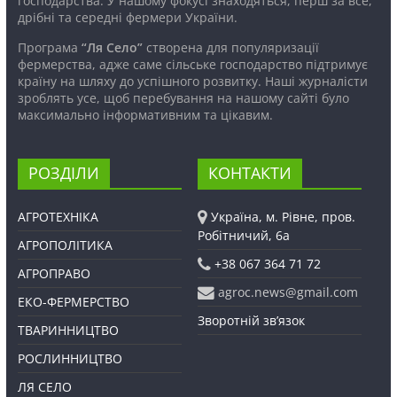
господарства. У нашому фокусі знаходяться, перш за все,
дрібні та середні фермери України.
Програма
“Ля Село”
створена для популяризації
фермерства, адже саме сільське господарство підтримує
країну на шляху до успішного розвитку. Наші журналісти
зроблять усе, щоб перебування на нашому сайті було
максимально інформативним та цікавим.
РОЗДІЛИ
КОНТАКТИ
АГРОТЕХНІКА
Україна, м. Рівне, пров.
Робітничий, 6а
АГРОПОЛІТИКА
+38 067 364 71 72
АГРОПРАВО
agroc.news@gmail.com
ЕКО-ФЕРМЕРСТВО
Зворотній зв’язок
ТВАРИННИЦТВО
РОСЛИННИЦТВО
ЛЯ СЕЛО