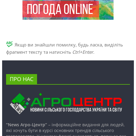
Якщо ви знайшли помилку, будь ласка, виділіть
фрагмент тексту та натисніть
Ctrl+Enter
.
ПРО НАС
“News Агро-Центр”
– інформаційне видання для людей,
які хочуть бути в курсі основних трендів сільського