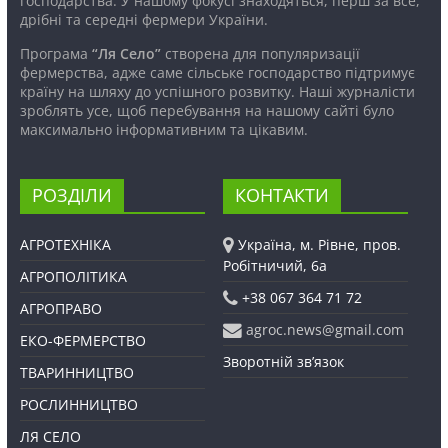
господарства. У нашому фокусі знаходяться, перш за все,
дрібні та середні фермери України.
Програма
“Ля Село”
створена для популяризації
фермерства, адже саме сільське господарство підтримує
країну на шляху до успішного розвитку. Наші журналісти
зроблять усе, щоб перебування на нашому сайті було
максимально інформативним та цікавим.
РОЗДІЛИ
КОНТАКТИ
АГРОТЕХНІКА
Україна, м. Рівне, пров.
Робітничий, 6а
АГРОПОЛІТИКА
+38 067 364 71 72
АГРОПРАВО
agroc.news@gmail.com
ЕКО-ФЕРМЕРСТВО
Зворотній зв’язок
ТВАРИННИЦТВО
РОСЛИННИЦТВО
ЛЯ СЕЛО