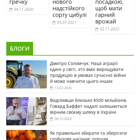
гречку
нового
посадкою,
надстійкого
щоб мати
04.11.2020
сорту цибулі
гарний
врожай
05.07.2021
02.11.2022
БЛОГИ
Дмитро Соломчук: Наші аграрії
єдині у світі, хто вміє вирощувати
продукцію в умовах сучасної війни
й може навчити цього інших
13.02.2026
Виділивши близько $500 мільйонів,
Говард Баффет надалі залишається
вірним своєму шляху в Україні
09.12.2023
Як правильно збирати та зберігати
гарбузове насіння: поради