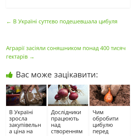
←
В Україні суттєво подешевшала цибуля
Аграрії засіяли соняшником понад 400 тисяч
гектарів
→
Вас може зацікавити:
В Україні
Дослідники
Чим
зросла
працюють
обробити
закупівельн
над
цибулю
а ціна на
створенням
перед