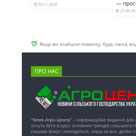
— прог
02.11.2020
21.05.20
Якщо ви знайшли помилку, будь ласка, вид
ПРО НАС
“News Агро-Центр”
– інформаційне видання для 
хочуть бути в курсі основних трендів сільського 
нашому фокусі знаходяться, перш за все, дрібні т