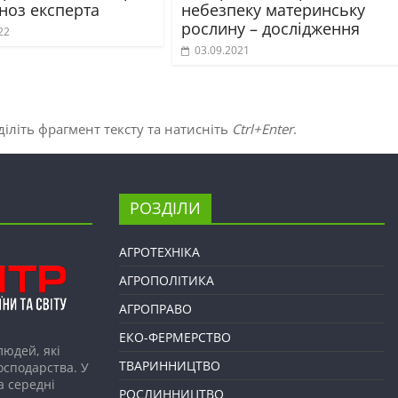
ноз експерта
небезпеку материнську
рослину – дослідження
22
03.09.2021
іліть фрагмент тексту та натисніть
Ctrl+Enter
.
РОЗДІЛИ
АГРОТЕХНІКА
АГРОПОЛІТИКА
АГРОПРАВО
ЕКО-ФЕРМЕРСТВО
людей, які
ТВАРИННИЦТВО
господарства. У
а середні
РОСЛИННИЦТВО