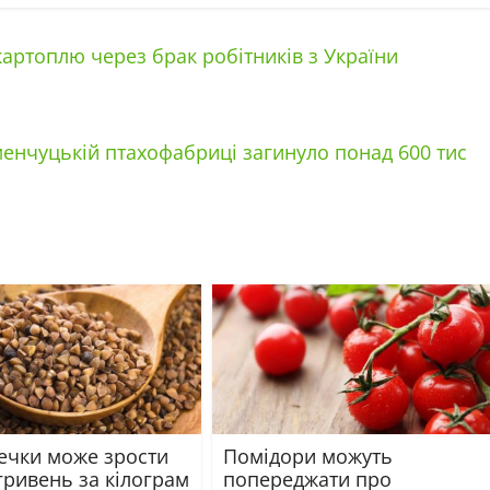
артоплю через брак робітників з України
еменчуцькій птахофабриці загинуло понад 600 тис
речки може зрости
Помідори можуть
гривень за кілограм
попереджати про