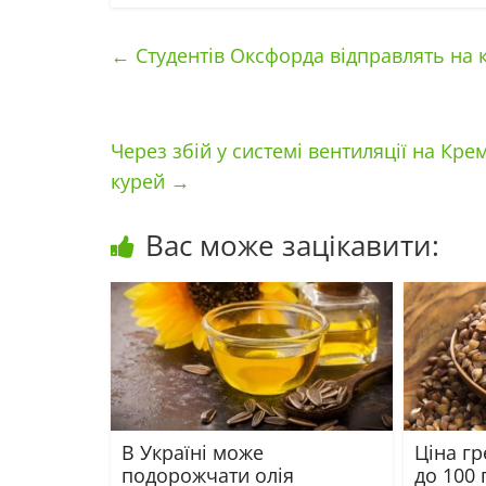
←
Студентів Оксфорда відправлять на к
Через збій у системі вентиляції на Кр
курей
→
Вас може зацікавити:
В Україні може
Ціна г
подорожчати олія
до 100 