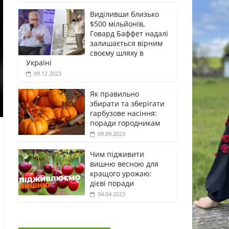
Виділивши близько
$500 мільйонів,
Говард Баффет надалі
залишається вірним
своєму шляху в
Україні
09.12.2023
Як правильно
збирати та зберігати
гарбузове насіння:
поради городникам
09.09.2023
Чим підживити
вишню весною для
кращого урожаю:
дієві поради
04.04.2023