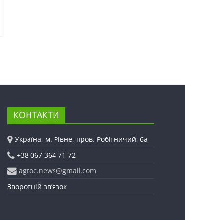
КОНТАКТИ
Україна, м. Рівне, пров. Робітничий, 6а
+38 067 364 71 72
agroc.news@gmail.com
Зворотній зв’язок