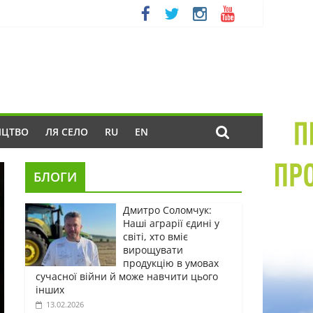
ИЦТВО
ЛЯ СЕЛО
RU
EN
БЛОГИ
Дмитро Соломчук:
Наші аграрії єдині у
світі, хто вміє
вирощувати
продукцію в умовах
сучасної війни й може навчити цього
інших
13.02.2026