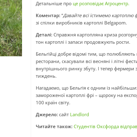
Детальніше про
це розповідає Агроцентр.
Коментар:
“
Давайте всі їстимемо картоплю фр
зі спілки виробників картоплі Belgapom.
Деталі:
Справжня картопляна криза розгорнул
тон картоплі і запаси продовжують рости.
Бельгійці добре відомі тим, що полюбляють 
ресторани, скасували всі весняні і літні фе
внутрішнього ринку збуту. І тепер фермери з
тиждень.
Нагадаємо, що Бельгія є одним із найбільши
замороженої картоплі фрі – щороку на експо
100 країн світу.
Джерело:
сайт
Landlord
Читайте також:
Студентів Оксфорда відправ