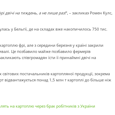
і двічі на тиждень, а не лише раз!
“, – закликаэ Ромен Кулс,
ась у Бельгії, де на складах вже накопичилось 750 тис.
картоплю фрі, але з середини березня у країні закрили
стивалі. Це позбавило майже позбавило фермерів
акликають співгромадян їсти її принаймні двічі на
х світових постачальників картопляної продукції, зокрема
рт відвантажується понад 1,5 млн т картоплі до більше ніж
лять на картоплю через брак робітників з України