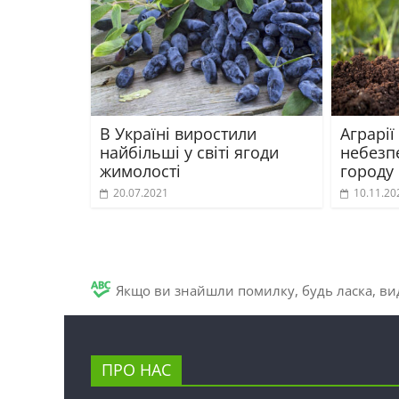
В Україні виростили
Аграрії
найбільші у світі ягоди
небезп
жимолості
городу
20.07.2021
10.11.20
Якщо ви знайшли помилку, будь ласка, вид
ПРО НАС