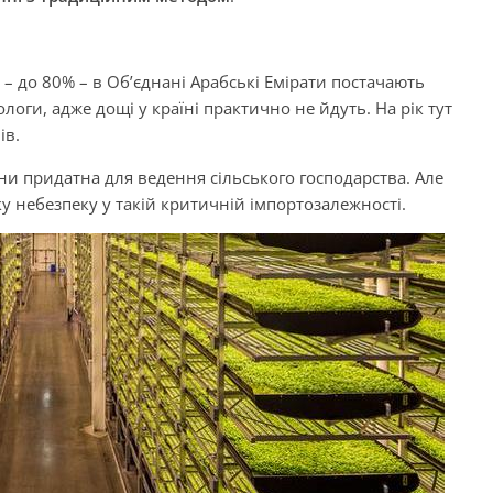
– до 80% – в Об’єднані Арабські Емірати постачають
логи, адже дощі у країні практично не йдуть. На рік тут
ів.
аїни придатна для ведення сільського господарства. Але
ку небезпеку у такій критичній імпортозалежності.