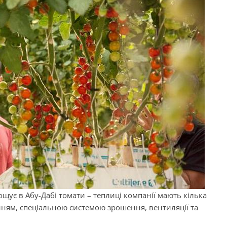
ощує в Абу-Дабі томати – теплиці компанії мають кілька
нням, спеціальною системою зрошення, вентиляції та