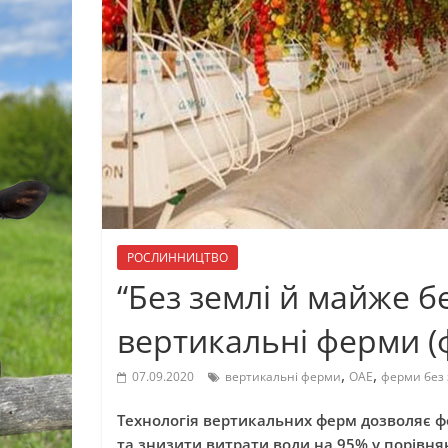
РОСЛИННИЦТВО
“Без землі й майже б
вертикальні ферми (
,
,
07.09.2020
вертикальні ферми
ОАЕ
ферми без 
Технологія вертикальних ферм дозволяє ф
та знизити витрати води на 95% у порівн