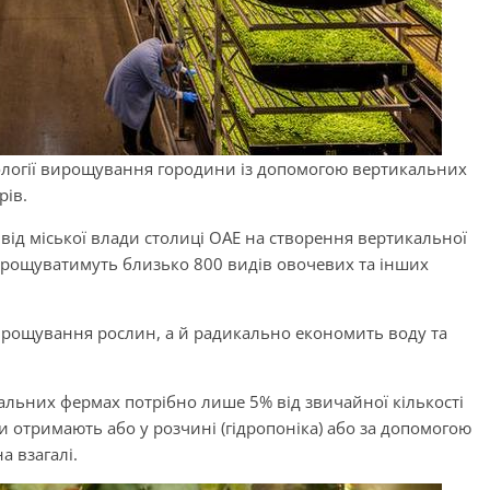
ології вирощування городини із допомогою вертикальних
рів.
від міської влади столиці ОАЕ на створення вертикальної
вирощуватимуть близько 800 видів овочевих та інших
ирощування рослин, а й радикально економить воду та
льних фермах потрібно лише 5% від звичайної кількості
 отримають або у розчині (гідропоніка) або за допомогою
а взагалі.