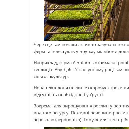
Через це там почали активно залучати техн
ферм та інвестують у ноу-хау мільйони дола
Наприклад, фірма Aerofarms отримала гроші 
теплиці в Абу-Дабі. У наступному році там 
сільгоспкультур.
Нова технологія не лише скорочує строки в
відсутність необхідності у ґрунті.
Зокрема, для вирощування рослин у вертика
водного ресурсу. Поживні речовини рослини
аерозолю (аеропоніка). Тому земля непотрібн