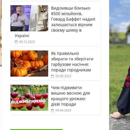
Виділивши близько
$500 мільйонів,
Говард Баффет надалі
залишається вірним
своєму шляху в
Україні
09.12.2023
Як правильно
збирати та зберігати
гарбузове насіння:
поради городникам
09.09.2023
Чим підживити
вишню весною для
кращого урожаю:
дієві поради
04.04.2023