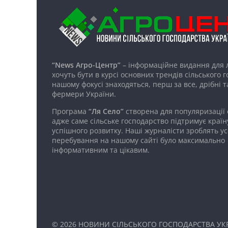
“News Агро-Центр”
– інформаційне видання для 
хочуть бути в курсі основних трендів сільського 
нашому фокусі знаходяться, перш за все, дрібні т
фермери України.
Програма
“Ля Село”
створена для популяризації
адже саме сільське господарство підтримує країн
успішного розвитку. Наші журналісти зроблять ус
перебування на нашому сайті було максимально
інформативним та цікавим.
© 2026
НОВИНИ СІЛЬСЬКОГО ГОСПОДАРСТВА УКР