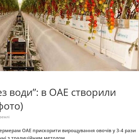
ез води”: в ОАЕ створили
фото)
землі
ермерам ОАЕ прискорити вирощування овочів у 3-4 рази
янні з традиційним методом
.