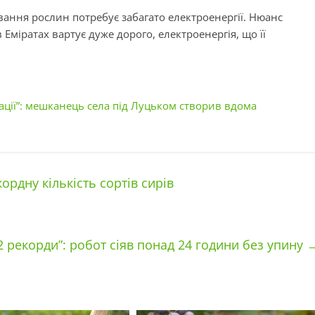
ання рослин потребує забагато електроенергії. Нюанс
в Еміратах вартує дуже дорого, електроенергія, що її
зації”: мешканець села під Луцьком створив вдома
рдну кількість сортів сирів
2 рекорди”: робот сіяв понад 24 години без упину