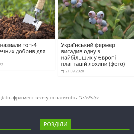
 назвали топ-4
Український фермер
ечних добрив для
висадив одну з
найбільших у Європі
плантацій лохини (фото)
22
21.09.2020
іліть фрагмент тексту та натисніть
Ctrl+Enter
.
РОЗДІЛИ