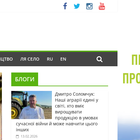
ИЦТВО
ЛЯ СЕЛО
RU
EN
БЛОГИ
Дмитро Соломчук:
Наші аграрії єдині у
світі, хто вміє
вирощувати
продукцію в умовах
сучасної війни й може навчити цього
інших
13.02.2026