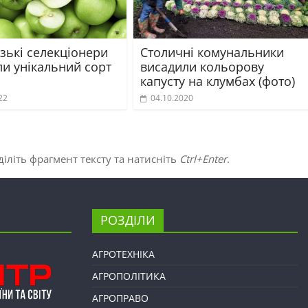
зькі селекціонери
Столичні комунальники
ли унікальний сорт
висадили кольорову
капусту на клумбах (фото)
22
04.10.2020
іліть фрагмент тексту та натисніть
Ctrl+Enter
.
РОЗДІЛИ
АГРОТЕХНІКА
АГРОПОЛІТИКА
АГРОПРАВО