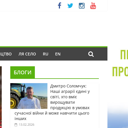
ИЦТВО
ЛЯ СЕЛО
RU
EN
БЛОГИ
Дмитро Соломчук:
Наші аграрії єдині у
світі, хто вміє
вирощувати
продукцію в умовах
сучасної війни й може навчити цього
інших
13.02.2026