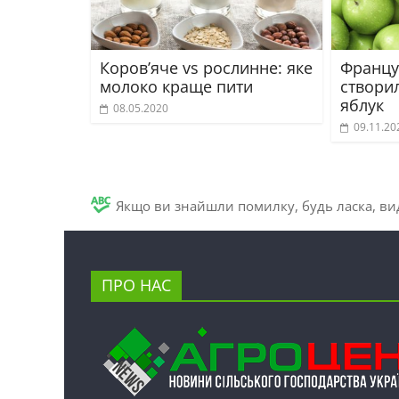
Коров’яче vs рослинне: яке
Францу
молоко краще пити
створи
яблук
08.05.2020
09.11.20
Якщо ви знайшли помилку, будь ласка, вид
ПРО НАС