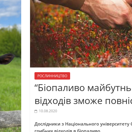
РОСЛИННИЦТВО
“Біопаливо майбутнь
відходів зможе повн
10.08.2020
Дослідники з Національного університету
грибних відходів в біопаливо.