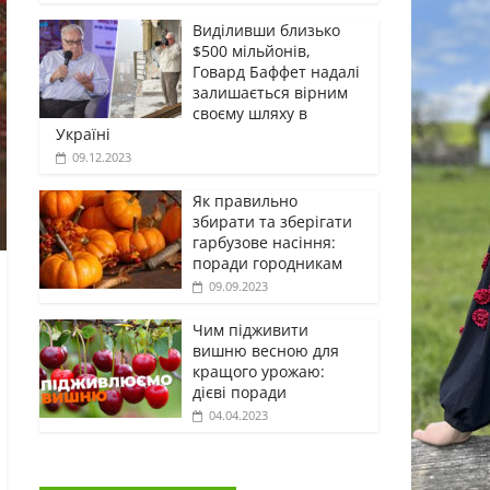
Виділивши близько
$500 мільйонів,
Говард Баффет надалі
залишається вірним
своєму шляху в
Україні
09.12.2023
Як правильно
збирати та зберігати
гарбузове насіння:
поради городникам
09.09.2023
Чим підживити
вишню весною для
кращого урожаю:
дієві поради
04.04.2023