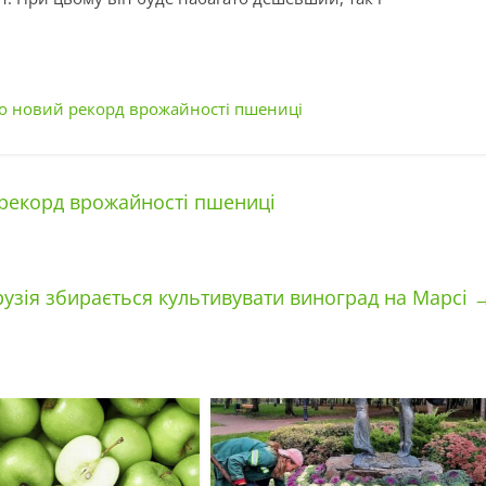
но новий рекорд врожайності пшениці
 рекорд врожайності пшениці
рузія збирається культивувати виноград на Марсі