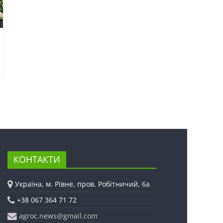
КОНТАКТИ
Україна, м. Рівне, пров. Робітничий, 6а
+38 067 364 71 72
agroc.news@gmail.com