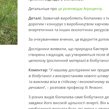
Детальніше про
це розповідає Агроцентр.
Деталі:
Зазвичай виробляють біопаливо з ти
дорогим і конкурує з виробництвом харчови
енергетичних та інших екологічних ресурсів
За очікуваннями вчених, це відкриття допо
Дослідники виявили, що природна бактерія T
створена з відходів, що утворюються після 
целюлозу (рослинний матеріал) в біобутанол
Коментар:
“
У нашому дослідженні ми проде
в біобутанол з використанням нового штаму 
та важлива віха в стійкому і економічному 
речовин
“, – розповів професор Хі Янжонг.
З різних видів біопалива саме біобутанол д
завдяки його високій щільності енергії. Ві
необхідності вносити будь-які зміни у двигу