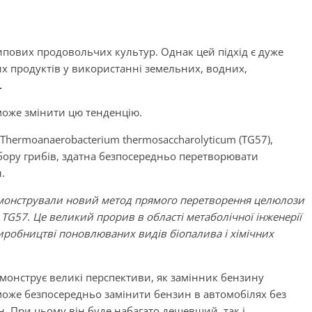
пових продовольчих культур. Однак цей підхід є дуже
х продуктів у використанні земельних, водних,
.
може змінити цю тенденцію.
hermoanaerobacterium thermosaccharolyticum (TG57),
збору грибів, здатна безпосередньо перетворювати
.
монстрували новий метод прямого перетворення целюлози
TG57. Це великий прорив в області метаболічної інженерії
виробництві поновлюваних видів біопалива і хімічних
емонструє великі перспективи, як замінник бензину
н може безпосередньо замінити бензин в автомобілях без
н. При цьому він буде набагато дешевший, так і